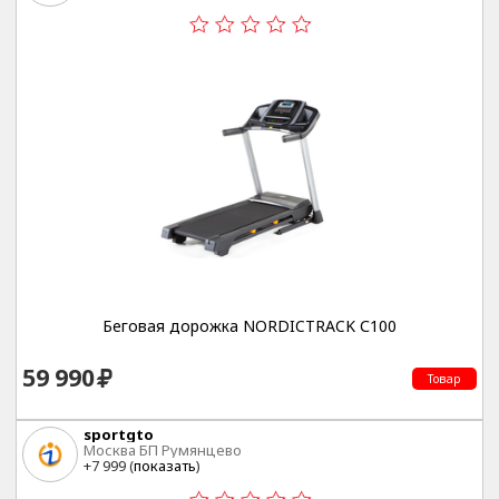
Беговая дорожка NORDICTRACK С100
59 990
Товар
sportgto
Москва БП Румянцево
+7 999 (
показать
)