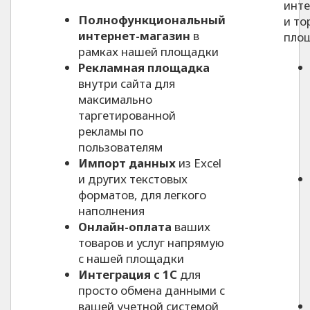
инте
Полнофункциональный
и то
интернет-магазин
в
пло
рамках нашей площадки
Рекламная площадка
внутри сайта для
максимально
таргетированной
рекламы по
пользователям
Импорт данных
из Excel
и других текстовых
форматов, для легкого
наполнения
Онлайн-оплата
ваших
товаров и услуг напрямую
с нашей площадки
Интеграция с 1С
для
просто обмена данными с
вашей учетной системой