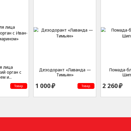
я лица
Дезодорант «Лаванда —
Помада-бл
ий орган с
Тимьян»
Шип
м и...
1 000
2 260
Товар
Товар