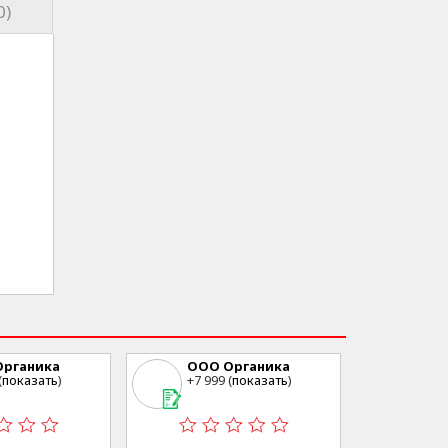
0)
рганика
ООО Органика
(
показать
)
+7 999 (
показать
)