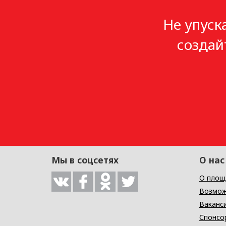
Не упуск
создай
Мы в соцсетях
О нас
О площ
Возмож
Ваканс
Спонсо