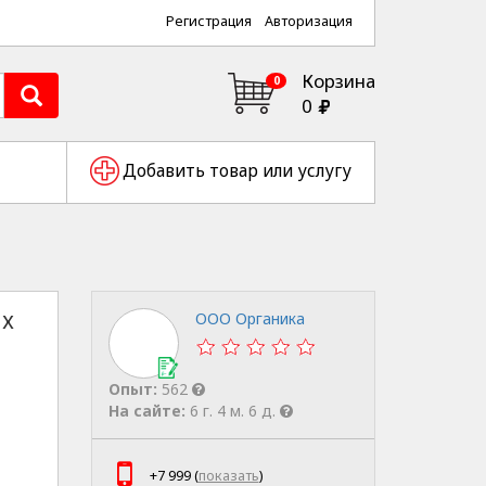
Регистрация
Авторизация
Корзина
0
0
Добавить товар или услугу
ых
ООО Органика
Опыт:
562
На сайте:
6 г. 4 м. 6 д.
+7 999 (
показать
)