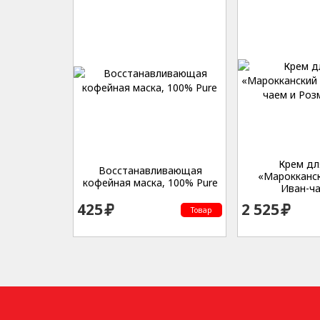
Крем дл
Восстанавливающая
«Марокканск
кофейная маска, 100% Pure
Иван-чае
425
2 525
Товар