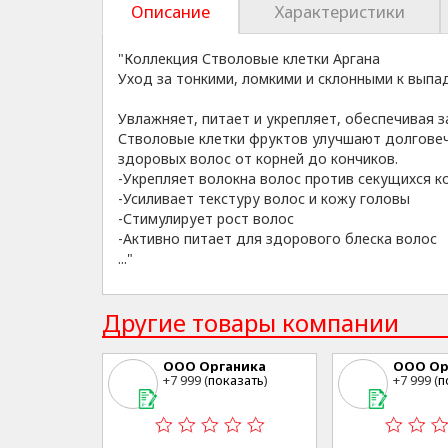
Описание
Характеристики
"Коллекция Стволовые клетки Аргана
Уход за тонкими, ломкими и склонными к вып
Увлажняет, питает и укрепляет, обеспечивая
Стволовые клетки фруктов улучшают долговеч
здоровых волос от корней до кончиков.
-Укрепляет волокна волос против секущихся к
-Усиливает текстуру волос и кожу головы
-Стимулирует рост волос
-Активно питает для здорового блеска волос
..."
Другие товары компании
ООО Органика
ООО Ор
+7 999 (
показать
)
+7 999 (
п