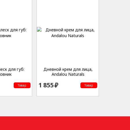
еск для губ:
Дневной крем для лица,
овник
Andalou Naturals
1 855
Товар
Товар