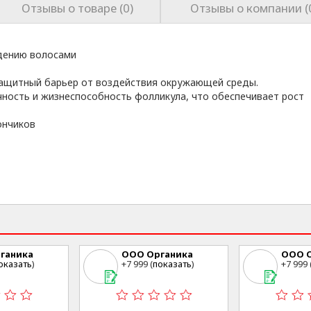
Отзывы о товаре (0)
Отзывы о компании (
адению волосами
 защитный барьер от воздействия окружающей среды.
ность и жизнеспособность фолликула, что обеспечивает рост
ончиков
ганика
ООО Органика
ООО О
оказать
)
+7 999 (
показать
)
+7 999 