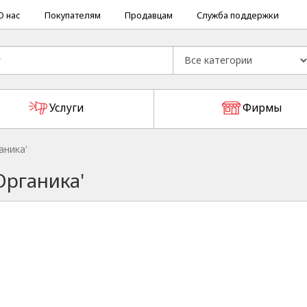
О нас
Покупателям
Продавцам
Служба поддержки
Услуги
Фирмы
аника'
Органика'