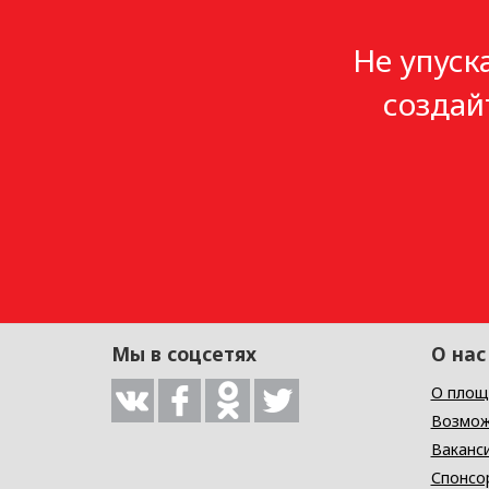
Не упуск
создай
Мы в соцсетях
О нас
О площ
Возмож
Ваканс
Спонсо