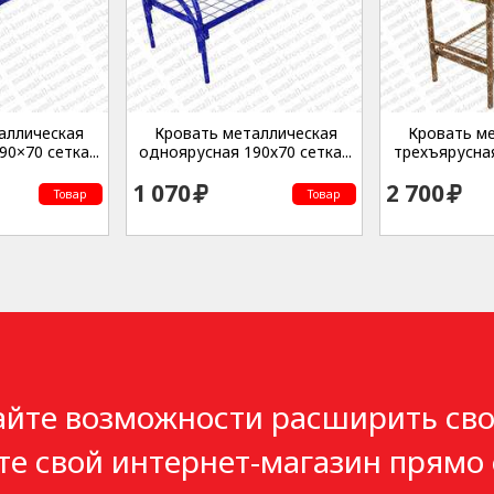
аллическая
Кровать металлическая
Кровать м
0×70 сетка...
одноярусная 190х70 сетка...
трехъярусная
1 070
2 700
Товар
Товар
айте возможности расширить сво
те свой интернет-магазин прямо 