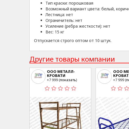
Тип краски: порошковая
Возможный вариант цвета: белый, корич
Лестница: нет
Ограничитель: нет
Усиление (ребра жесткости): нет
Вес: 15 кг
Отпускается строго оптом от 10 штук.
Другие товары компании
ООО МЕТАЛЛ-
ООО МЕ
КРОВАТИ
КРОВАТ
г.Москва ул.Свободы
г.Москв
+7 999 (
показать
)
+7 999 (
п
35 стр23
35 стр23