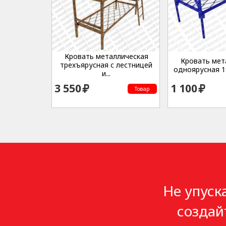
Кровать металлическая
Кровать мет
трехъярусная с лестницей
одноярусная 19
и...
3 550
1 100
Товар
Не упуск
создай