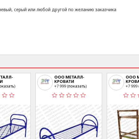
невый, серый или любой другой по желанию заказчика
ТАЛЛ-
ООО МЕТАЛЛ-
ООО 
И
КРОВАТИ
КРОВ
а ул.Свободы
г.Москва ул.Свободы
г.Моск
оказать
)
+7 999 (
показать
)
+7 999 
35 стр23
35 стр