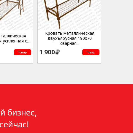
Кровать металлическая
еталлическая
двухъярусная 190х70
 усиленная с...
сварная...
1 900
Товар
Товар
й бизнес,
сейчас!