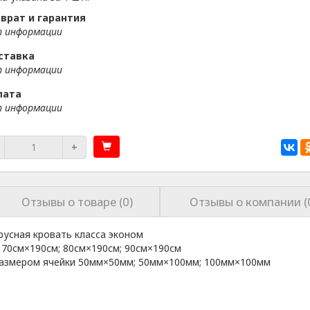
врат и гарантия
 информации
ставка
 информации
лата
 информации
+
Отзывы о товаре (0)
Отзывы о компании (
русная кровать класса эконом
 70см×190см; 80см×190см; 90см×190см
размером ячейки 50мм×50мм; 50мм×100мм; 100мм×100мм