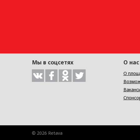
Мы в соцсетях
О нас
О площ
Возмож
Ваканс
Спонсо
© 2026 Retava