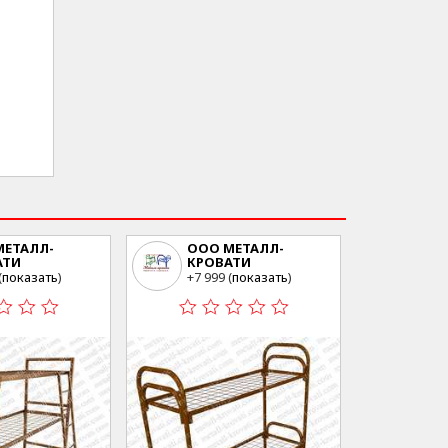
МЕТАЛЛ-
ООО МЕТАЛЛ-
АТИ
КРОВАТИ
ва ул.Свободы
г.Москва ул.Свободы
(
показать
)
+7 999 (
показать
)
23
35 стр23