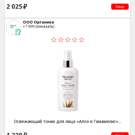
2 025
Товар
ООО Органика
+7 999 (
показать
)
Освежающий тоник для лица «Алоэ и Гамамелис»...