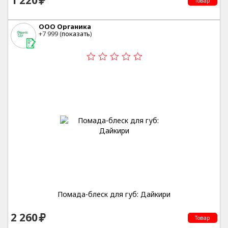
1 220
Товар
ООО Органика
+7 999 (
показать
)
Помада-блеск для губ: Дайкири
2 260
Товар