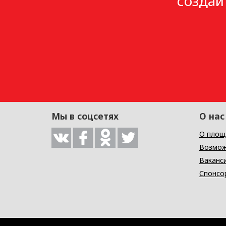
создай
Мы в соцсетях
О нас
О площ
Возмож
Ваканс
Спонсо