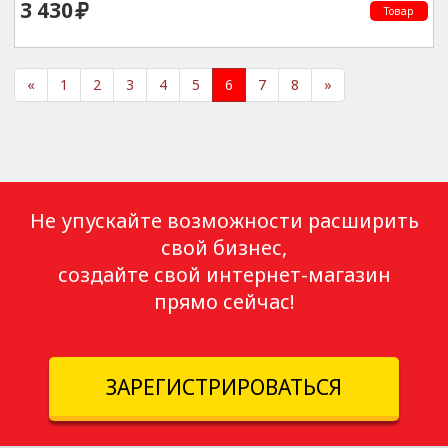
3 430
Товар
«
1
2
3
4
5
6
7
8
»
Не упускайте возможности расширить
свой бизнес,
создайте свой интернет-магазин
прямо сейчас!
ЗАРЕГИСТРИРОВАТЬСЯ