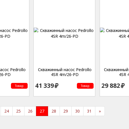
сос Pedrollo
Скважинный насос Pedrollo
Скважинный 
26-PD
4SR 4m/26-PD
4SR 
41 339
29 882
Товар
Товар
24
25
26
27
28
29
30
31
»