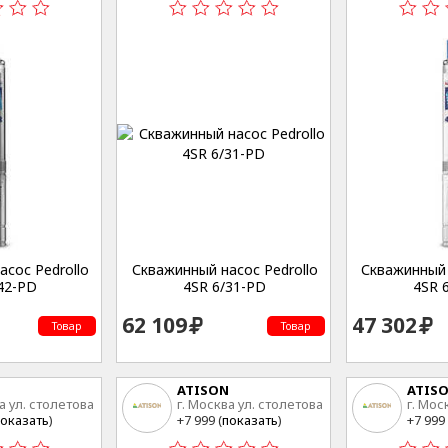
сос Pedrollo
Скважинный насос Pedrollo
Скважинный 
42-PD
4SR 6/31-PD
4SR 
62 109
47 302
Товар
Товар
ATISON
ATIS
а ул. столетова
г. Москва ул. столетова
г. Мос
15
15
оказать
)
+7 999 (
показать
)
+7 999 