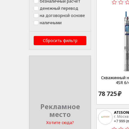
безналичный расчет
денежный перевод
на договорной основе
наличными
Сбросить фильтр
Скважинный на
4SR 6/
78 725
Рекламное
место
ATISON
г. Москв
15
+7 999 (
п
Хотите сюда?