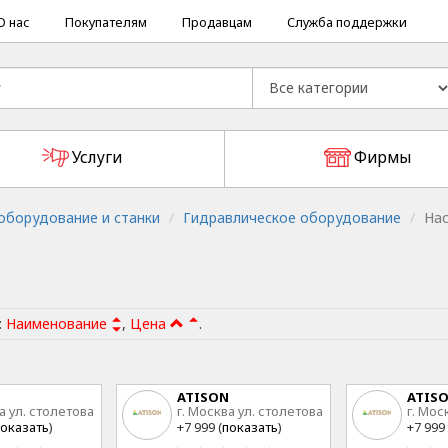
О нас
Покупателям
Продавцам
Служба поддержки
Услуги
Фирмы
борудование и станки
Гидравлическое оборудование
На
:
Наименование
,
Цена
.
ATISON
ATIS
а ул. столетова
г. Москва ул. столетова
г. Мос
15
15
оказать
)
+7 999 (
показать
)
+7 999 