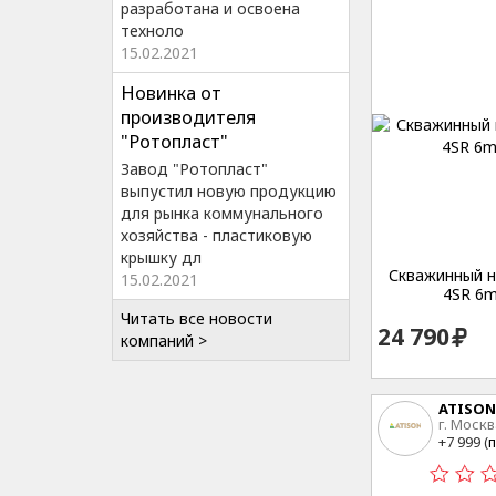
разработана и освоена
техноло
15.02.2021
Новинка от
производителя
"Ротопласт"
Завод "Ротопласт"
выпустил новую продукцию
для рынка коммунального
хозяйства - пластиковую
крышку дл
Скважинный на
15.02.2021
4SR 6m
Читать все новости
24 790
компаний >
ATISON
г. Москв
15
+7 999 (
п