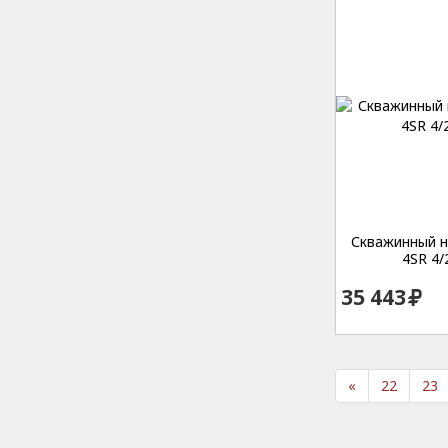
Скважинный на
4SR 4/
35 443
«
22
23