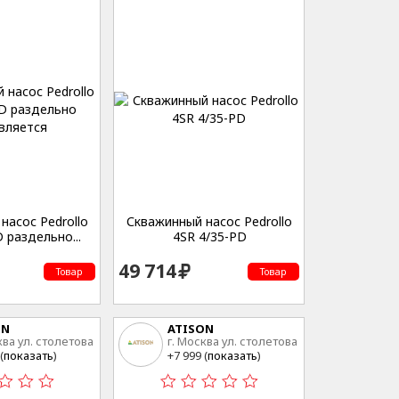
насос Pedrollo
Скважинный насос Pedrollo
 раздельно...
4SR 4/35-PD
49 714
Товар
Товар
ON
ATISON
ква ул. столетова
г. Москва ул. столетова
15
(
показать
)
+7 999 (
показать
)