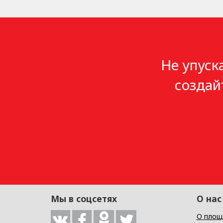
Не упуск
создай
Мы в соцсетях
О нас
О площ