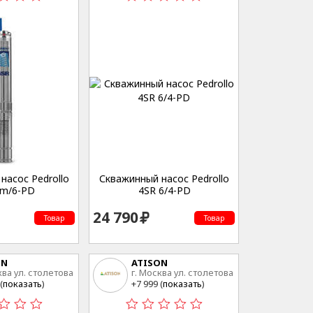
насос Pedrollo
Скважинный насос Pedrollo
6m/6-PD
4SR 6/4-PD
24 790
Товар
Товар
ON
ATISON
ква ул. столетова
г. Москва ул. столетова
15
(
показать
)
+7 999 (
показать
)