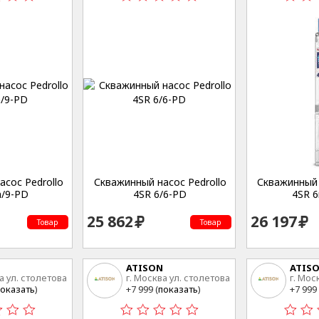
сос Pedrollo
Скважинный насос Pedrollo
Скважинный 
/9-PD
4SR 6/6-PD
4SR 
25 862
26 197
Товар
Товар
ATISON
ATIS
а ул. столетова
г. Москва ул. столетова
г. Мос
15
15
оказать
)
+7 999 (
показать
)
+7 999 