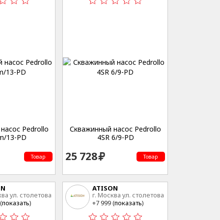
насос Pedrollo
Скважинный насос Pedrollo
m/13-PD
4SR 6/9-PD
25 728
Товар
Товар
ON
ATISON
ква ул. столетова
г. Москва ул. столетова
15
(
показать
)
+7 999 (
показать
)