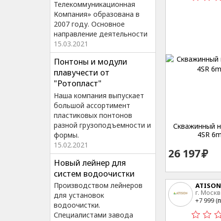
Телекоммуникационная
Компания» образована в
2007 году. Основное
направление деятельности
15.03.2021
Понтоны и модули
плавучести от
"Ротопласт"
Наша компания выпускает
большой ассортимент
пластиковых понтонов
разной грузоподъемности и
Скважинный на
4SR 6m
формы.
15.02.2021
26 197
Новый лейнер для
систем водоочистки
Производством лейнеров
ATISON
г. Москв
для установок
15
+7 999 (
п
водоочистки.
Специалистами завода