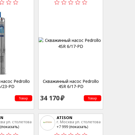
насос Pedrollo
Скважинный насос Pedrollo
6/23-PD
4SR 6/17-PD
34 170
Товар
Товар
ON
ATISON
ква ул. столетова
г. Москва ул. столетова
15
(
показать
)
+7 999 (
показать
)