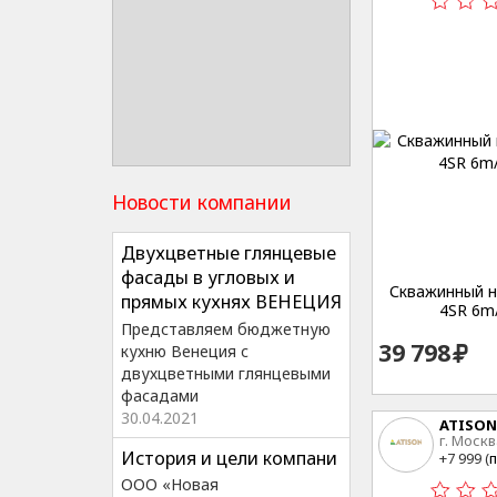
Новости компании
Двухцветные глянцевые
фасады в угловых и
Скважинный на
прямых кухнях ВЕНЕЦИЯ
4SR 6m
Представляем бюджетную
39 798
кухню Венеция с
двухцветными глянцевыми
фасадами
30.04.2021
ATISON
г. Москв
История и цели компани
15
+7 999 (
п
ООО «Новая