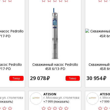
сос Pedrollo
Скважинный насос Pedrollo
Скважинный 
/17-PD
4SR 6/13-PD
4SR 6
29 078
30 954
Товар
Товар
ATISON
ATIS
а ул. столетова
г. Москва ул. столетова
г. Мос
15
15
оказать
)
+7 999 (
показать
)
+7 999 