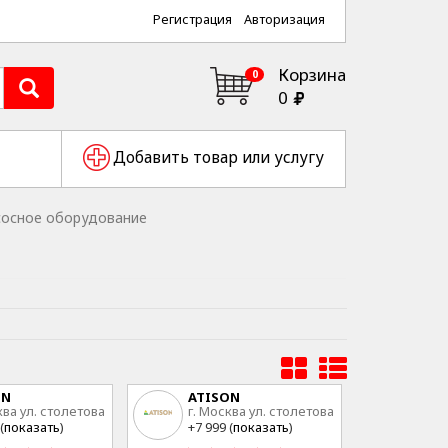
Регистрация
Авторизация
Корзина
0
0
Добавить товар или услугу
сосное оборудование
ON
ATISON
ква ул. столетова
г. Москва ул. столетова
15
(
показать
)
+7 999 (
показать
)