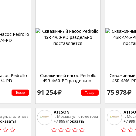
сос Pedrollo
Скважинный насос Pedrollo
Скважинный 
/4-PD
4SR 4/60-PD раздельно...
4SR 4/46-PD
91 254
75 978
Товар
Товар
ATISON
ATIS
а ул. столетова
г. Москва ул. столетова
г. Мос
15
15
оказать
)
+7 999 (
показать
)
+7 999 