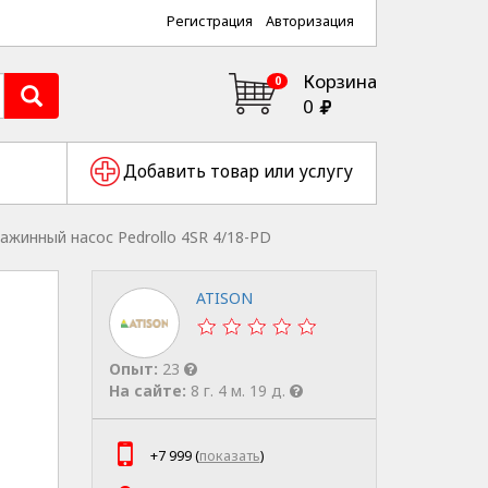
Регистрация
Авторизация
Корзина
0
0
Добавить товар или услугу
ажинный насос Pedrollo 4SR 4/18-PD
ATISON
Опыт:
23
На сайте:
8 г. 4 м. 19 д.
+7 999 (
показать
)