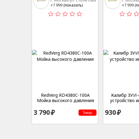
г. Москва ул. столетова
г. Москв
15
15
+7 999 (
показать
)
+7 999 (
п
RedVerg RD4380C-100A
Калибр ЗУИ-
Мойка высокого давления
устройство 
3 790
930
Товар