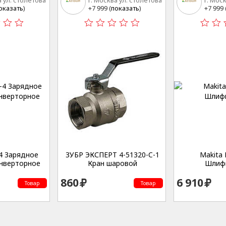
а ул. столетова
г. Москва ул. столетова
г. Мос
15
15
оказать
)
+7 999 (
показать
)
+7 999 
4 Зарядное
ЗУБР ЭКСПЕРТ 4-51320-C-1
Makita
инверторное
Кран шаровой
Шлиф
860
6 910
Товар
Товар