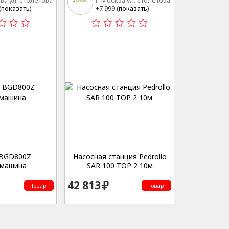
ква ул. столетова
г. Москва ул. столетова
15
(
показать
)
+7 999 (
показать
)
 BGD800Z
Насосная станция Pedrollo
машина
SAR 100-TOP 2 10м
42 813
Товар
Товар