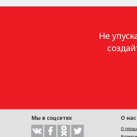
Не упуск
создай
Мы в соцсетях
О нас
О площ
Возмож