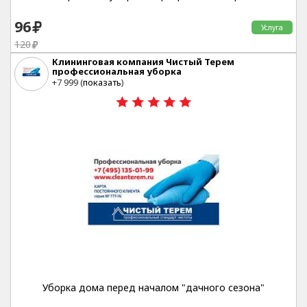
96
Услуга
120
Клининговая компания Чистый Терем
профессиональная уборка
Москва
+7 999 (
показать
)
20%
Уборка дома перед началом "дачного сезона"