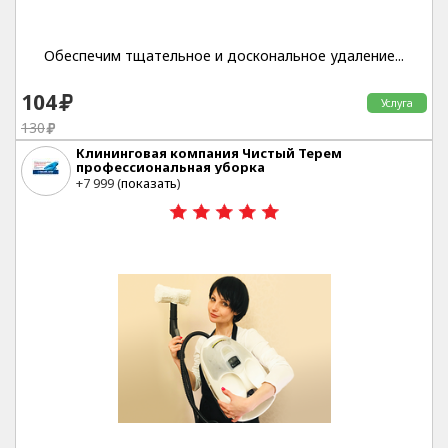
Обеспечим тщательное и доскональное удаление...
104
Услуга
130
Клининговая компания Чистый Терем
профессиональная уборка
Москва
+7 999 (
показать
)
20%