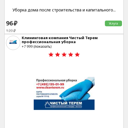
Уборка дома после строительства и капитального...
96
Услуга
120
Клининговая компания Чистый Терем
профессиональная уборка
Москва
+7 999 (
показать
)
20%