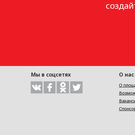
создай
Мы в соцсетях
О нас
О площ
Возмож
Ваканс
Спонсо