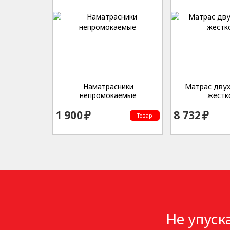
Наматрасники
Матрас дву
непромокаемые
жестк
1 900
8 732
Товар
Не упуск