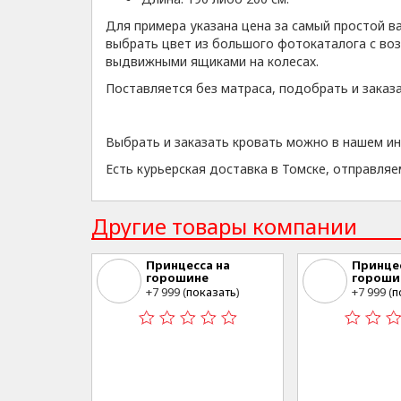
Для примера указана цена за самый простой в
выбрать цвет из большого фотокаталога с в
выдвижными ящиками на колесах.
Поставляется без матраса, подобрать и заказ
Выбрать и заказать кровать можно в нашем ин
Есть курьерская доставка в Томске, отправляе
Другие товары компании
Принцесса на
Принцес
горошине
гороши
Томск, ул. Войкова 57
Томск, у
+7 999 (
показать
)
+7 999 (
п