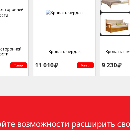
хсторонней
Кровать чердак
Кровать с м
ости
11 010
9 230
Товар
Товар
айте возможности расширить сво