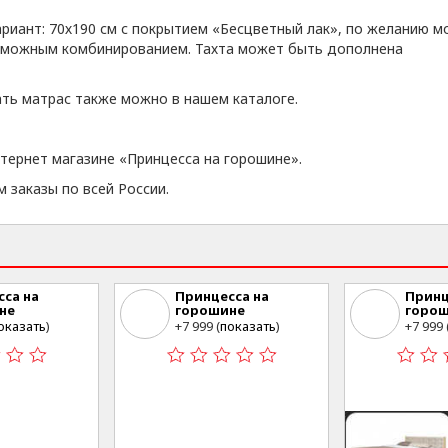
ариант: 70х190 см с покрытием «Бесцветный лак», по желанию 
озможным комбинированием. Тахта может быть дополнена
ать матрас также можно в нашем каталоге.
тернет магазине «Принцесса на горошине».
м заказы по всей России.
са на
Принцесса на
Принц
не
горошине
горо
л. Войкова 57
Томск, ул. Войкова 57
Томск,
оказать
)
+7 999 (
показать
)
+7 999 