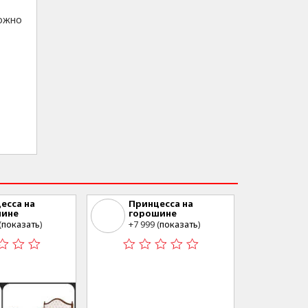
можно
есса на
Принцесса на
шине
горошине
 ул. Войкова 57
Томск, ул. Войкова 57
(
показать
)
+7 999 (
показать
)