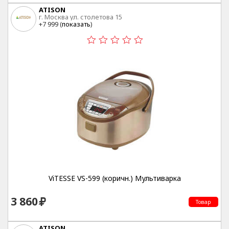
ATISON
г. Москва ул. столетова 15
+7 999 (
показать
)
ViTESSE VS-599 (коричн.) Мультиварка
3 860
Товар
ATISON