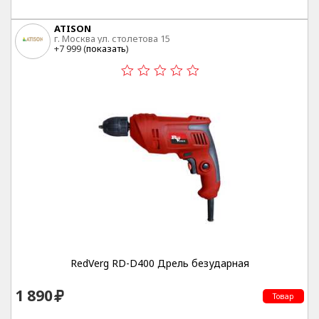
ATISON
г. Москва ул. столетова 15
+7 999 (
показать
)
RedVerg RD-D400 Дрель безударная
1 890
Товар