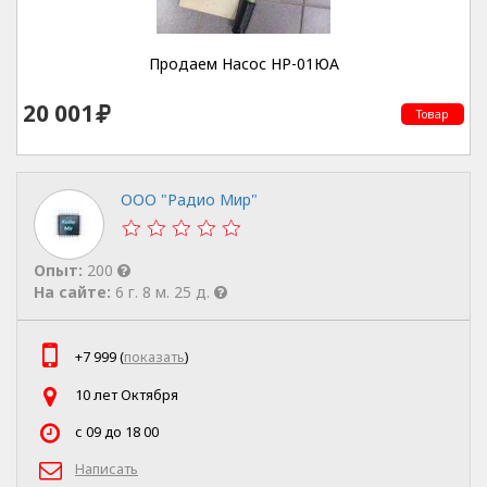
Продаем Насос НР-01ЮА
20 001
Товар
ООО "Радио Мир"
Опыт:
200
На сайте:
6 г. 8 м. 25 д.
+7 999 (
показать
)
10 лет Октября
с 09 до 18 00
Написать