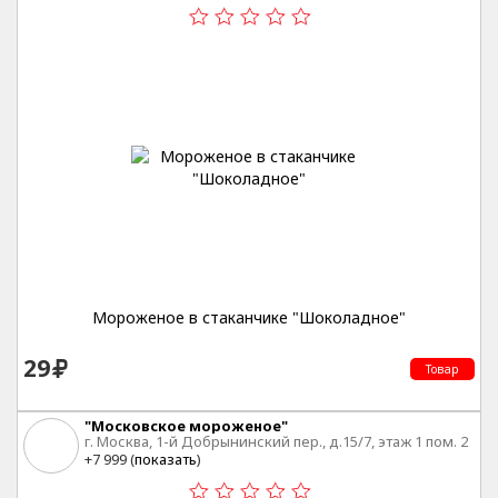
Мороженое в стаканчике "Шоколадное"
29
Товар
"Московское мороженое"
г. Москва, 1-й Добрынинский пер., д.15/7, этаж 1 пом. 2
ком. 3
+7 999 (
показать
)