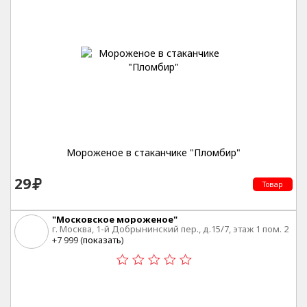
Мороженое в стаканчике "Пломбир"
29
Товар
"Московское мороженое"
г. Москва, 1-й Добрынинский пер., д.15/7, этаж 1 пом. 2
ком. 3
+7 999 (
показать
)