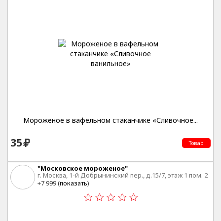
Мороженое в вафельном стаканчике «Сливочное...
35
Товар
"Московское мороженое"
г. Москва, 1-й Добрынинский пер., д.15/7, этаж 1 пом. 2
ком. 3
+7 999 (
показать
)