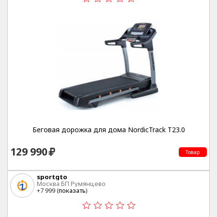
Беговая дорожка для дома NordicTrack T23.0
129 990
Товар
sportgto
Москва БП Румянцево
+7 999 (
показать
)