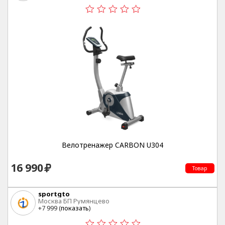
Велотренажер CARBON U304
16 990
Товар
sportgto
Москва БП Румянцево
+7 999 (
показать
)