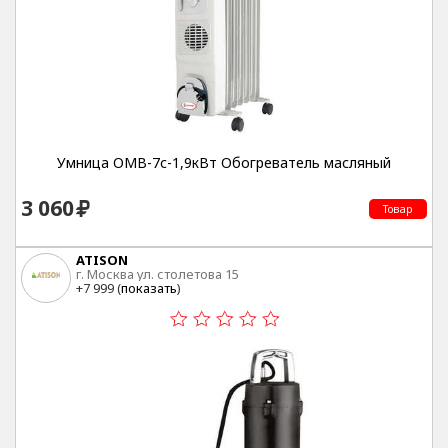
Умница ОМВ-7с-1,9кВт Обогреватель масляный
3 060
Товар
ATISON
г. Москва ул. столетова 15
+7 999 (
показать
)