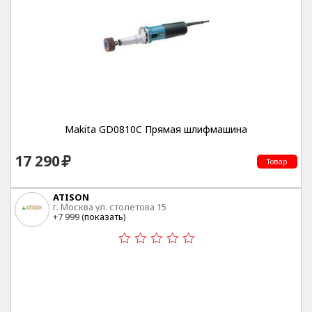
Makita GD0810C Прямая шлифмашина
17 290
Товар
ATISON
г. Москва ул. столетова 15
+7 999 (
показать
)