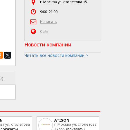
г. Москва ул. столетова 15
9:00-21:00
Написать
Сайт
Новости компании
Читать все новости компании >
0)
ON
ATISON
ква ул. столетова
г. Москва ул. столетова
15
(
показать
)
+7 999 (
показать
)