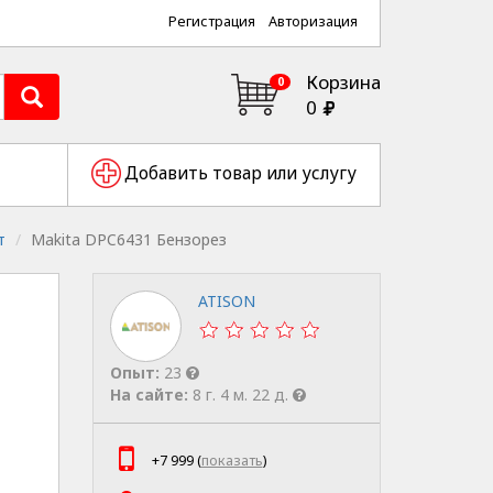
Регистрация
Авторизация
Корзина
0
0
Добавить товар или услугу
т
Makita DPC6431 Бензорез
ATISON
Опыт:
23
На сайте:
8 г. 4 м. 22 д.
+7 999 (
показать
)