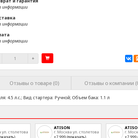
врат и гарантия
 информации
ставка
 информации
лата
 информации
+
Отзывы о товаре (0)
Отзывы о компании (
: 4.5 л.с.; Вид стартера: Ручной; Объем бака: 1.1 л
ATISON
ATIS
а ул. столетова
г. Москва ул. столетова
г. Мос
15
15
оказать
)
+7 999 (
показать
)
+7 999 