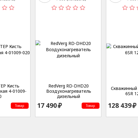
ЕР Кисть
RedVerg RD-DHD20
Скважинный 
кая 4-01009-
Воздухонагреватель
6SR 1
0
дизельный
17 490
128 439
Товар
Товар