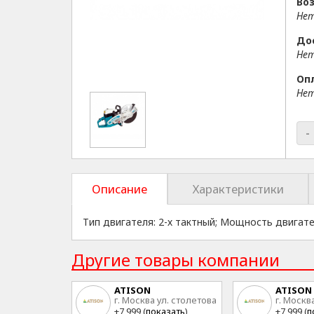
Воз
Нет
До
Нет
Оп
Нет
-
Описание
Характеристики
Тип двигателя: 2-х тактный; Мощность двигателя
Другие товары компании
ATISON
ATISON
г. Москва ул. столетова
г. Москв
15
15
+7 999 (
показать
)
+7 999 (
п