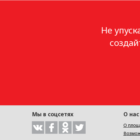
Не упуск
создай
Мы в соцсетях
О нас
О площ
Возмож