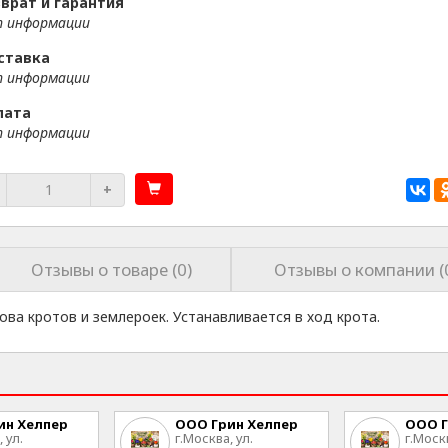
врат и гарантия
 информации
ставка
 информации
лата
 информации
+
Отзывы о товаре (0)
Отзывы о компании (
ва кротов и землероек. Устанавливается в ход крота.
ин Хелпер
ООО Грин Хелпер
ООО Г
 ул.
г.Москва, ул.
г.Москв