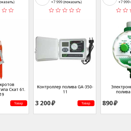
хозяйственная,
Сельскохозяйственная,
Сельс
оказать
)
+7 999 (
показать
)
+7 999 
 стр. 2
дом 12А, стр. 2
дом 12А
 кротов
Контроллер полива GA-350-
Электрон
ипа Скат 61.
11
полива
19
3 200
890
Товар
Товар