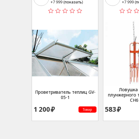
Сельскохозяйственная,
Сельско
+7 999 (
показать
)
+7 999 (
п
дом 12А, стр. 2
дом 12А,
Ловушка
Проветриватель теплиц GV-
плунжерного т
05-1
CH6
1 200
583
Товар