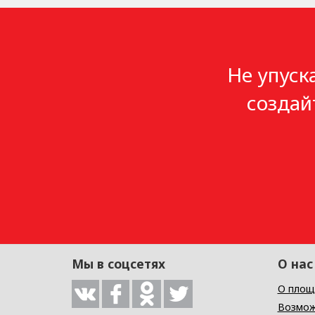
Не упуск
создай
Мы в соцсетях
О нас
О площ
Возмож