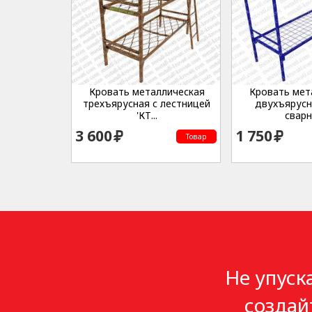
Кровать металлическая
Кровать мет
трехъярусная с лестницей
двухъярусн
'КТ...
сварна
3 600
1 750
Товар
Не упуск
создай