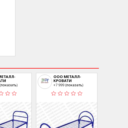
МЕТАЛЛ-
ООО МЕТАЛЛ-
АТИ
КРОВАТИ
ва ул.Свободы
г.Москва ул.Свободы
(
показать
)
+7 999 (
показать
)
23
35 стр23