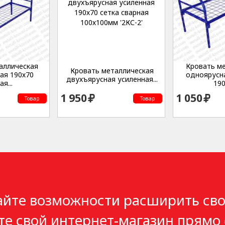
аллическая
Кровать м
Кровать металлическая
ая 190х70
одноярусн
двухъярусная усиленная...
я...
190
1 950
1 050
Товар
Товар
айте возможности расширить сво
те свой интернет-магазин прямо 