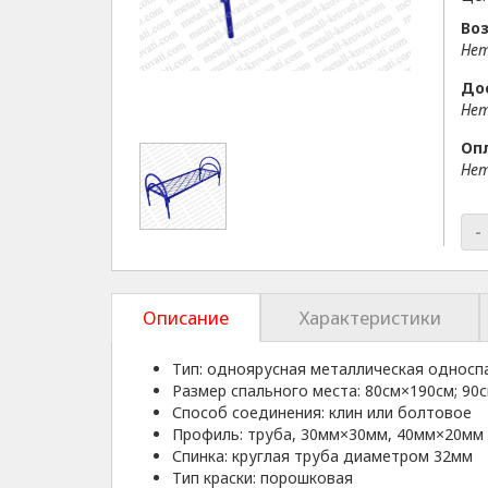
Воз
Нет
До
Нет
Оп
Нет
-
Описание
Характеристики
Тип: одноярусная металлическая односп
Размер спального места: 80см×190см; 90
Способ соединения: клин или болтовое
Профиль: труба, 30мм×30мм, 40мм×20мм
Спинка: круглая труба диаметром 32мм
Тип краски: порошковая