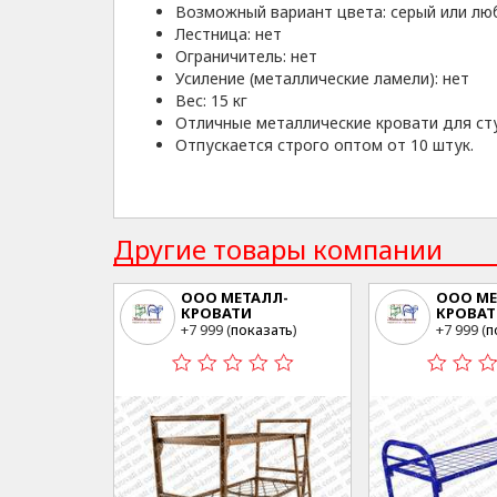
Возможный вариант цвета: серый или люб
Лестница: нет
Ограничитель: нет
Усиление (металлические ламели): нет
Вес: 15 кг
Отличные металлические кровати для ст
Отпускается строго оптом от 10 штук.
Другие товары компании
ООО МЕТАЛЛ-
ООО МЕ
КРОВАТИ
КРОВАТ
г.Москва ул.Свободы
г.Москв
+7 999 (
показать
)
+7 999 (
п
35 стр23
35 стр23