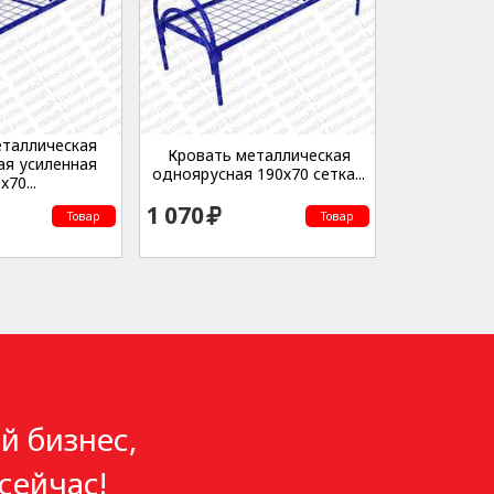
еталлическая
Кровать металлическая
ая усиленная
одноярусная 190х70 сетка...
x70...
1 070
Товар
Товар
й бизнес,
сейчас!