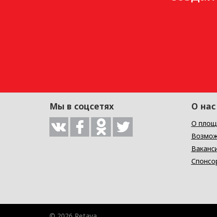
Мы в соцсетях
О нас
О площ
Возмож
Ваканс
Спонсо
© 2026 Retava