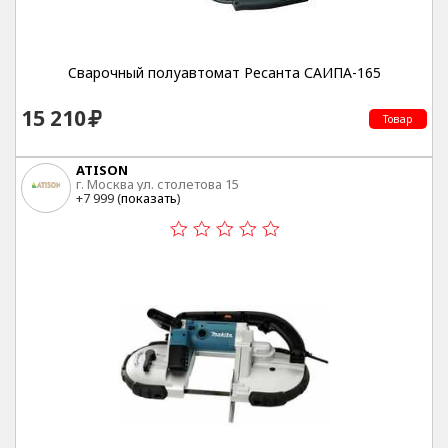
Cварочный полуавтомат Ресанта САИПА-165
15 210
Товар
ATISON
г. Москва ул. столетова 15
+7 999 (
показать
)