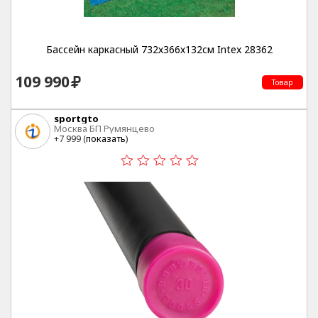
Бассейн каркасный 732х366х132см Intex 28362
109 990
Товар
sportgto
Москва БП Румянцево
+7 999 (
показать
)