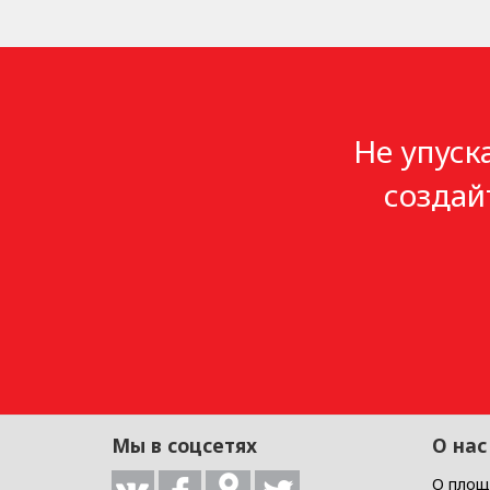
Не упуск
создай
Мы в соцсетях
О нас
О площ