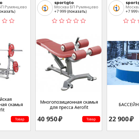
to
sportgto
sport
БП Румянцево
Москва БП Румянцево
Москв
оказать
)
+7 999 (
показать
)
+7 999 
йская
Многопозиционная скамья
ная скамья
БАССЕЙН 
для пресса Aerofit
fit
40 950
22 900
Товар
Товар