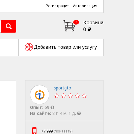
Регистрация
Авторизация
Корзина
0
0
Добавить товар или услугу
sportgto
Опыт:
69
На сайте:
8 г. 4 м. 1 д.
+7 999 (
показать
)