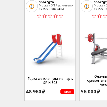
sportgto
sportg
Москва БП Румянцево
Москва 
+7 999 (
показать
)
+7 999 (
п
Олимпи
Горка детская уличная арт.
горизонталь
SP H 803
Aero
48 960
56 000
Товар