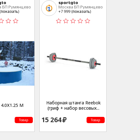
gto
sportgto
а БП Румянцево
Москва БП Румянцево
(
показать
)
+7 999 (
показать
)
Наборная штанга Reebok
4.0Х1.25 М
(гриф + набор весовых...
15 264
Товар
Товар