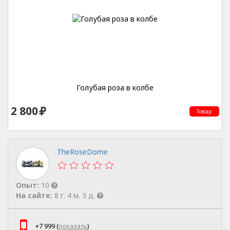
Голубая роза в колбе
2 800
Товар
TheRoseDome
Опыт:
10
На сайте:
8 г. 4 м. 3 д.
+7 999 (
показать
)