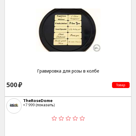
Гравировка для розы в колбе
500
Товар
TheRoseDome
+7 999 (
показать
)