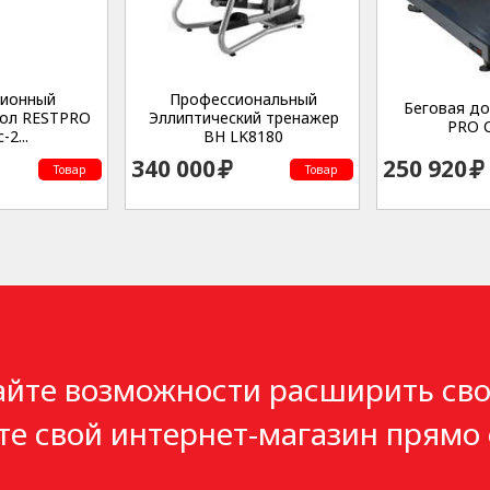
ционный
Профессиональный
Беговая д
тол RESTPRO
Эллиптический тренажер
PRO 
-2...
BH LK8180
340 000
250 920
Товар
Товар
айте возможности расширить сво
те свой интернет-магазин прямо 