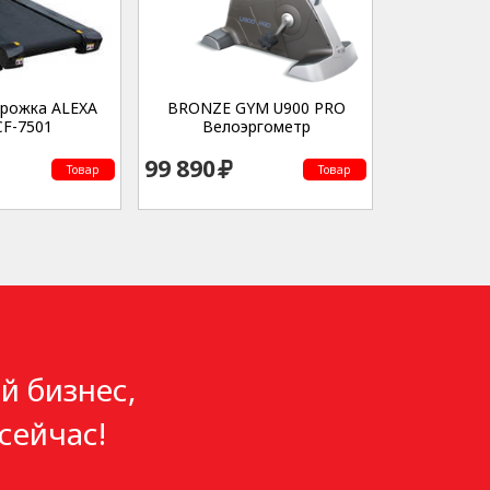
орожка ALEXA
BRONZE GYM U900 PRO
CF-7501
Велоэргометр
99 890
Товар
Товар
й бизнес,
сейчас!