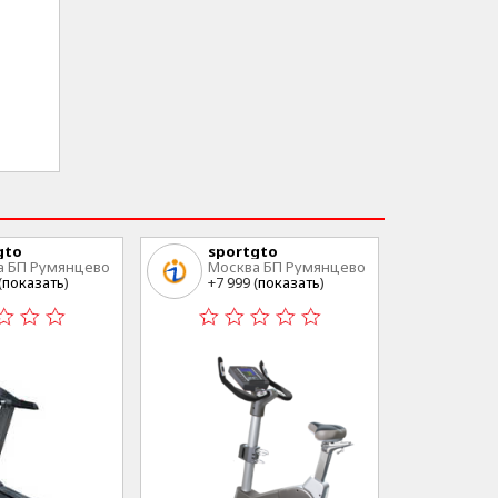
gto
sportgto
а БП Румянцево
Москва БП Румянцево
(
показать
)
+7 999 (
показать
)