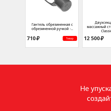
Двухсек
Гантель обрезиненная с
массажный с
обрезиненной ручкой -...
Classic
710
12 500
Товар
Не упуск
создай