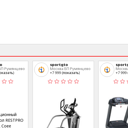
to
sportgto
sport
БП Румянцево
Москва БП Румянцево
Москв
оказать
)
+7 999 (
показать
)
+7 999 