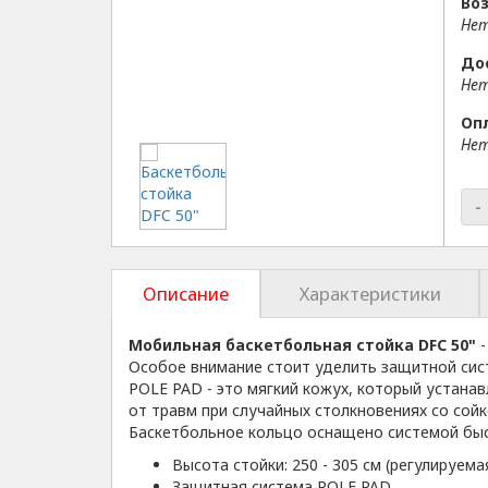
Воз
Нет
До
Нет
Оп
Нет
-
Описание
Характеристики
Мобильная баскетбольная стойка DFC 50"
-
Особое внимание стоит уделить защитной сист
POLE PAD - это мягкий кожух, который устана
от травм при случайных столкновениях со сой
Баскетбольное кольцо оснащено системой быс
Высота стойки: 250 - 305 см (регулируема
Защитная система POLE PAD