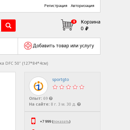
Регистрация
Авторизация
Корзина
0
0
Добавить товар или услугу
ка DFC 50" (127*84*4см)
sportgto
Опыт:
69
На сайте:
8 г. 3 м. 30 д.
+7 999 (
показать
)