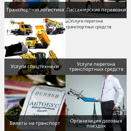
Транспортная логистика
Пассажирские перевозки
Грузовые автомобильные
Пассажирские
перевозки
автомобильные перевозки
Грузовые железнодорожные
Пассажирские автобусные
перевозки
перевозки
Грузовые морские перевозки
Грузовые авиаперевозки
Услуги перегона
Услуги спецтехники
транспортных средств
Услуги эвакуатора
Услуги автокрана
Услуги манипулятора
Услуги автобетононасоса
Услуги дорожно-
строительной техники
Организация деловых
Билеты на транспорт
поездок