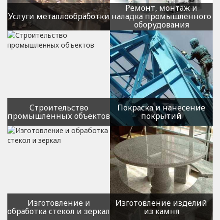
Ремонт, монтаж и
Услуги металлообработки
наладка промышленного
оборудования
Изготовление и монтаж
Монтаж, обслуживание и
металлических изделий и
ремонт кондиционеров,
конструкций
вентиляции и отопления
Услуги ковки
Ремонт, монтаж и наладка
гидравлического
Изготовление металлических
оборудования
деталей на заказ
Ремонт, монтаж и наладка
Механическая обработка
холодильного и
металлов
теплообменного
Строительство
Покраска и нанесение
оборудования
Токарно-фрезерные работы
промышленных объектов
покрытий
по металлу
Ремонт и обслуживание
металлообрабатывающего
Покрасочные работы
оборудования
Нанесение защитных
Монтаж и наладка
покрытий
оборудования технологии
Подготовка поверхностей к
производства
нанесению покрытий и
покраске
Металлизация
Гуммирование,
Изготовление и
Изготовление изделий
обрезинивание
обработка стекол и зеркал
из камня