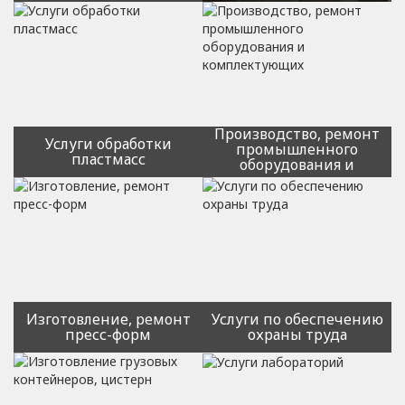
Резка и обработка стекол,
зеркал
Нанесение изображений на
стекло
Художественное
матирование стекла
Тонирование стекла
Производство, ремонт
Услуги обработки
промышленного
пластмасс
оборудования и
комплектующих
Лазерная резка и раскрой
пластика
Фрезерная резка и раскрой
листовых материалов
Литье пластмасс
Вакуумная термоформовка
пластика
Изготовление, ремонт
Услуги по обеспечению
пресс-форм
охраны труда