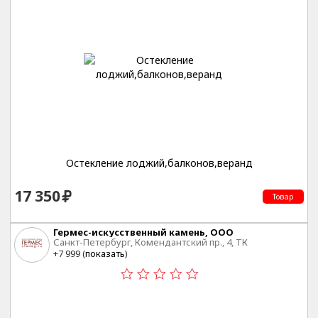
Остекление лоджий,балконов,веранд
17 350
Товар
Гермес-искусственный камень, ООО
Санкт-Петербург, Комендантский пр., 4, ТК
"СтройДОМ", первый этаж, А-19
+7 999 (
показать
)