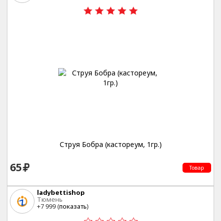
Струя Бобра (кастореум, 1гр.)
65
Товар
ladybettishop
Тюмень
+7 999 (
показать
)