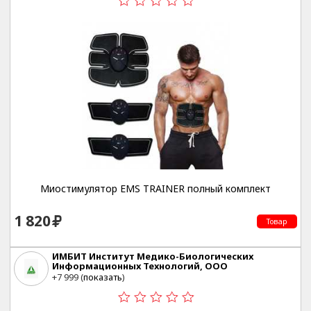
Миостимулятор EMS TRAINER полный комплект
1 820
Товар
ИМБИТ Институт Медико-Биологических
Информационных Технологий, ООО
г.Москва, ул.Габричевского 5-3
+7 999 (
показать
)