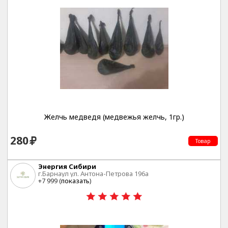
Желчь медведя (медвежья желчь, 1гр.)
280
Товар
Энергия Сибири
г.Барнаул ул. Антона-Петрова 196а
+7 999 (
показать
)