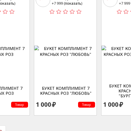
20 стр 3
20 стр
оказать
)
+7 999 (
показать
)
+7 999 
БУКЕТ КО
ПЛИМЕНТ 7
БУКЕТ КОМПЛИМЕНТ 7
КРАС
ЫХ РОЗ
КРАСНЫХ РОЗ "ЛЮБОВЬ"
"БУР
1 000
1 000
Товар
Товар
»