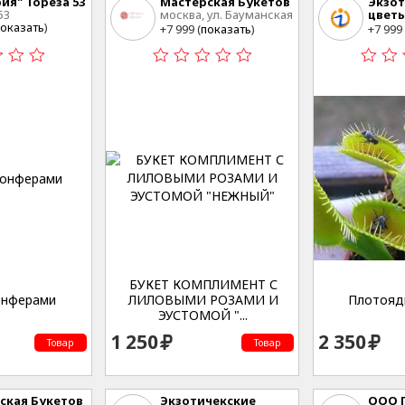
ия" Тореза 53
Мастерская Букетов
Экзот
53
москва, ул. Бауманская
цвет
оказать
)
20 стр 3
Влади
+7 999 (
показать
)
+7 999 
БУКЕТ КОМПЛИМЕНТ С
онферами
ЛИЛОВЫМИ РОЗАМИ И
Плотояд
ЭУСТОМОЙ "...
1 250
2 350
Товар
Товар
ская Букетов
Экзотичекские
ООО Г