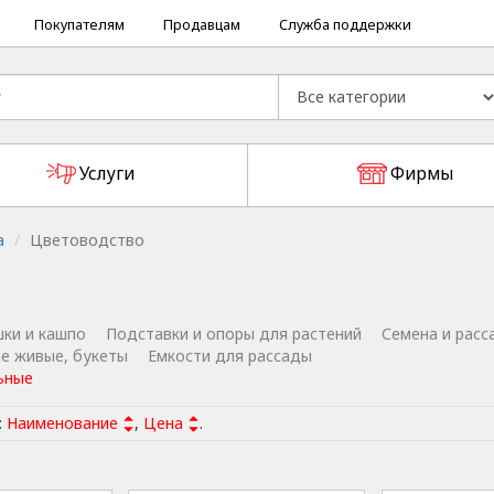
Покупателям
Продавцам
Служба поддержки
Услуги
Фирмы
а
Цветоводство
ки и кашпо
Подставки и опоры для растений
Семена и расс
е живые, букеты
Емкости для рассады
ьные
:
Наименование
,
Цена
.