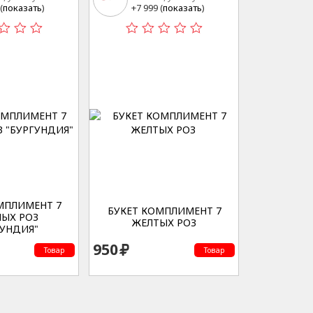
 3
20 стр 3
(
показать
)
+7 999 (
показать
)
МПЛИМЕНТ 7
БУКЕТ КОМПЛИМЕНТ 7
НЫХ РОЗ
ЖЕЛТЫХ РОЗ
ГУНДИЯ"
950
Товар
Товар