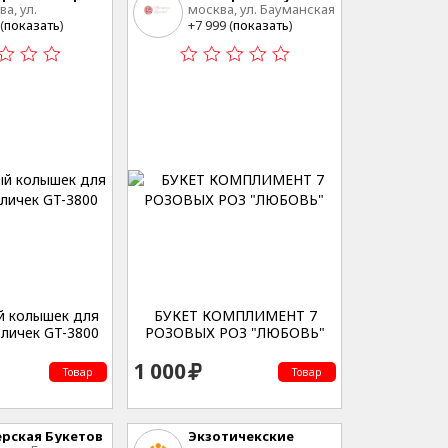
ва, ул.
москва, ул. Бауманская
кохозяйственная,
20 стр 3
(
показать
)
+7 999 (
показать
)
А, стр. 2
й колышек для
БУКЕТ КОМПЛИМЕНТ 7
личек GT-3800
РОЗОВЫХ РОЗ "ЛЮБОВЬ"
1 000
Товар
Товар
рская Букетов
Экзотичекские