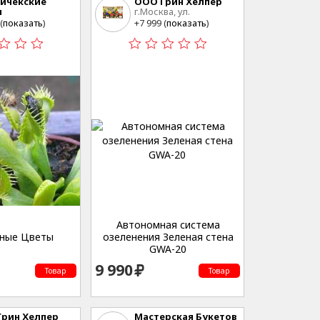
ичекские
ООО Грин Хелпер
ы
г.Москва, ул.
восток
Сельскохозяйственная,
(
показать
)
+7 999 (
показать
)
дом 12А, стр. 2
Автономная система
ные Цветы
озеленения Зеленая стена
GWA-20
9 990
Товар
Товар
рин Хелпер
Мастерская Букетов