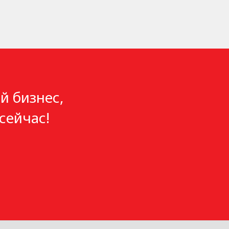
й бизнес,
сейчас!