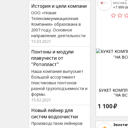
москва,
История и цели компани
20 стр 3
+7 999 (
п
ООО «Новая
Телекоммуникационная
Компания» образована в
2007 году. Основное
направление деятельности
15.03.2021
Понтоны и модули
плавучести от
"Ротопласт"
Наша компания выпускает
большой ассортимент
пластиковых понтонов
разной грузоподъемности и
БУКЕТ КОМПЛ
формы.
"НА ВС
15.02.2021
1 100
Новый лейнер для
систем водоочистки
Производством лейнеров
Экзоти