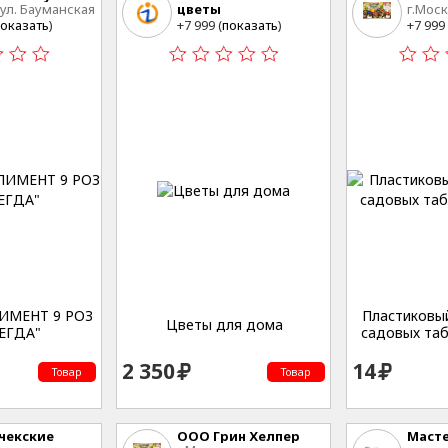
 ул. Бауманская
цветы
г.Моск
Владивосток
Сельс
оказать
)
+7 999 (
показать
)
+7 999 
дом 12
ИМЕНТ 9 РОЗ
Пластиковы
Цветы для дома
ЕГДА"
садовых таб
2 350
14
Товар
Товар
чекские
ООО Грин Хелпер
Масте