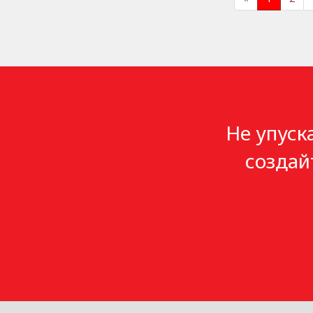
Не упуск
создай