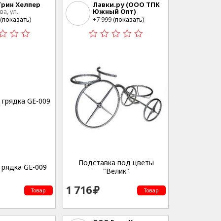
рин Хелпер
Лавки.ру (ООО ТПК
ва, ул.
Южный Опт)
кохозяйственная,
г.Волгоград,
(
показать
)
+7 999 (
показать
)
А, стр. 2
ул.Козловская, 34Г
Подставка под цветы
грядка GE-009
"Велик"
1 716
Товар
Товар