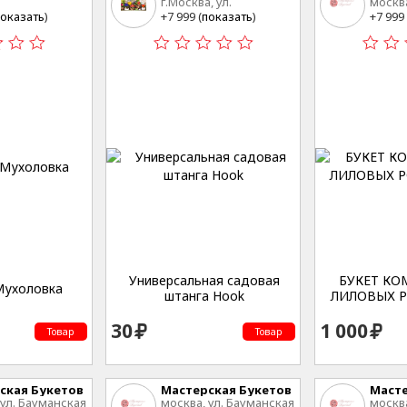
г.Москва, ул.
москва
осток
Сельскохозяйственная,
20 стр
оказать
)
+7 999 (
показать
)
+7 999 
дом 12А, стр. 2
Универсальная садовая
БУКЕТ КО
Мухоловка
штанга Hook
ЛИЛОВЫХ Р
30
1 000
Товар
Товар
ская Букетов
Мастерская Букетов
Масте
 ул. Бауманская
москва, ул. Бауманская
москва