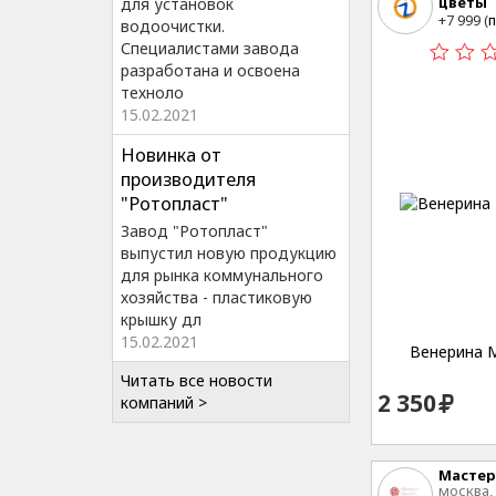
цветы
для установок
Владив
+7 999 (
п
водоочистки.
Специалистами завода
разработана и освоена
техноло
15.02.2021
Новинка от
производителя
"Ротопласт"
Завод "Ротопласт"
выпустил новую продукцию
для рынка коммунального
хозяйства - пластиковую
крышку дл
15.02.2021
Венерина 
Читать все новости
2 350
компаний >
Мастер
москва,