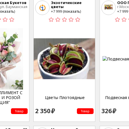
ская Букетов
Экзотичекские
ООО Г
 ул. Бауманская
цветы
г.Моск
Владивосток
Сельс
оказать
)
+7 999 (
показать
)
+7 999 
дом 12
ПЛИМЕНТ С
 И РОЗОЙ
Цветы Плотоядные
Подвесная 
ЦИЯ"
2 350
326
Товар
Товар