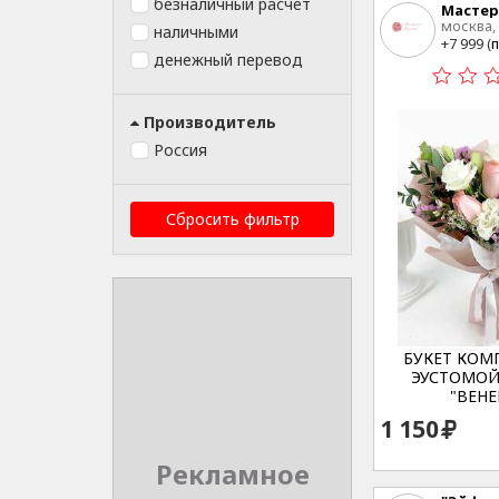
безналичный расчет
Мастер
москва,
наличными
20 стр 3
+7 999 (
п
денежный перевод
Производитель
Россия
Сбросить фильтр
БУКЕТ КОМ
ЭУСТОМОЙ
"ВЕНЕ
1 150
Рекламное