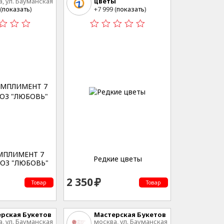
, ул. Бауманская
цветы
 3
Владивосток
(
показать
)
+7 999 (
показать
)
МПЛИМЕНТ 7
Редкие цветы
ОЗ "ЛЮБОВЬ"
2 350
Товар
Товар
рская Букетов
Мастерская Букетов
, ул. Бауманская
москва, ул. Бауманская