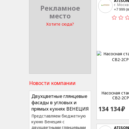
ATISON
г. Москв
Рекламное
15
+7 999 (
п
место
Хотите сюда?
Новости компании
Насосная стан
Двухцветные глянцевые
CB2-2CP
фасады в угловых и
134 134
прямых кухнях ВЕНЕЦИЯ
Представляем бюджетную
кухню Венеция с
двухцветными глянцевыми
ATISON