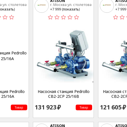
ATISON
ATIS
а ул. столетова
г. Москва ул. столетова
г. Мос
15
15
оказать
)
+7 999 (
показать
)
+7 999 
ция Pedrollo
Насосная станция Pedrollo
Насосная ст
 25/16A
CB2-2CP 25/16B
CB2-2C
131 923
121 605
Товар
Товар
ATISON
ATIS