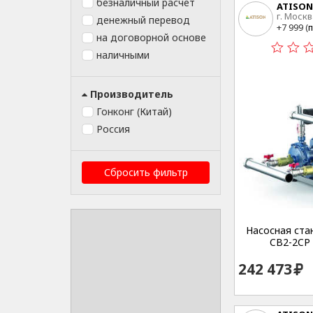
безналичный расчет
ATISON
г. Москв
денежный перевод
15
+7 999 (
п
на договорной основе
наличными
Производитель
Гонконг (Китай)
Россия
Сбросить фильтр
Насосная стан
CB2-2CP 
242 473