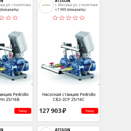
ON
ATISON
ква ул. столетова
г. Москва ул. столетова
15
(
показать
)
+7 999 (
показать
)
анция Pedrollo
Насосная станция Pedrollo
Pm 25/16B
CB2-2CP 25/16C
127 903
Товар
Товар
ON
ATISON