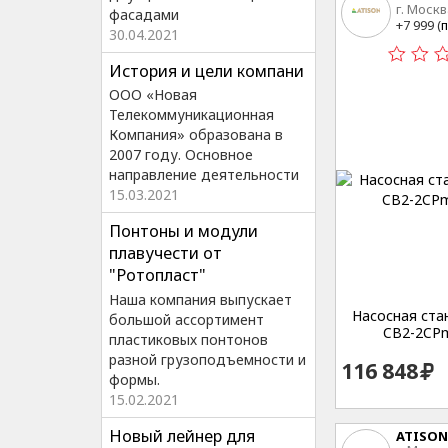
г. Москв
фасадами
15
+7 999 (
п
30.04.2021
История и цели компани
ООО «Новая
Телекоммуникационная
Компания» образована в
2007 году. Основное
направление деятельности
15.03.2021
Понтоны и модули
плавучести от
"Ротопласт"
Наша компания выпускает
Насосная стан
большой ассортимент
CB2-2CPm
пластиковых понтонов
разной грузоподъемности и
116 848
формы.
15.02.2021
Новый лейнер для
ATISON