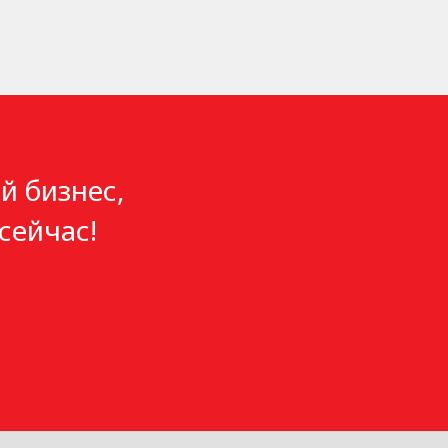
й бизнес,
сейчас!