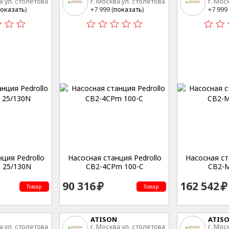
а ул. столетова
г. Москва ул. столетова
г. Мос
15
15
оказать
)
+7 999 (
показать
)
+7 999 
ция Pedrollo
Насосная станция Pedrollo
Насосная ст
 25/130N
CB2-4CPm 100-C
CB2-M
90 316
162 542
Товар
Товар
ATISON
ATIS
а ул. столетова
г. Москва ул. столетова
г. Мос