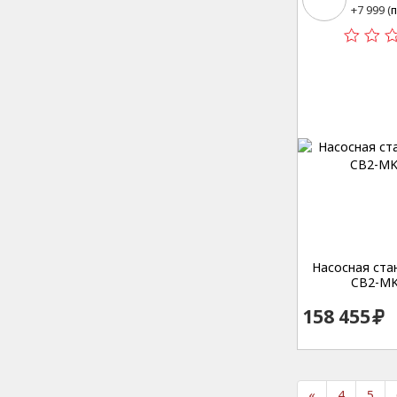
15
+7 999 (
п
Насосная стан
CB2-MK
158 455
«
4
5