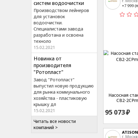
г. Москв
систем водоочистки
15
+7 999 (
п
Производством лейнеров
для установок
водоочистки.
Специалистами завода
разработана и освоена
техноло
15.02.2021
Новинка от
производителя
"Ротопласт"
Завод "Ротопласт"
выпустил новую продукцию
для рынка коммунального
Насосная стан
хозяйства - пластиковую
CB2-2CPm
крышку дл
15.02.2021
95 073
Читать все новости
компаний >
ATISON
г. Москв