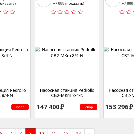
15
15
оказать
)
+7 999 (
показать
)
+7 999 
ция Pedrollo
Насосная станция Pedrollo
Насосная ст
 8/4-N
CB2-MKm 8/4-N
CB2-M
147 400
153 296
Товар
Товар
6
7
8
9
10
11
12
13
»