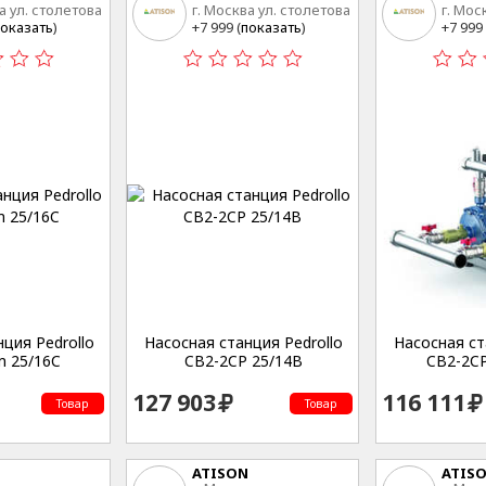
а ул. столетова
г. Москва ул. столетова
г. Мос
15
15
оказать
)
+7 999 (
показать
)
+7 999 
ция Pedrollo
Насосная станция Pedrollo
Насосная ст
 25/16C
CB2-2CP 25/14B
CB2-2C
127 903
116 111
Товар
Товар
ATISON
ATIS