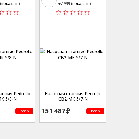
15
(
показать
)
+7 999 (
показать
)
анция Pedrollo
Насосная станция Pedrollo
K 5/8-N
CB2-MK 5/7-N
151 487
Товар
Товар