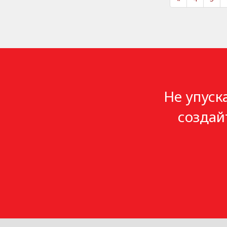
Не упуск
создай