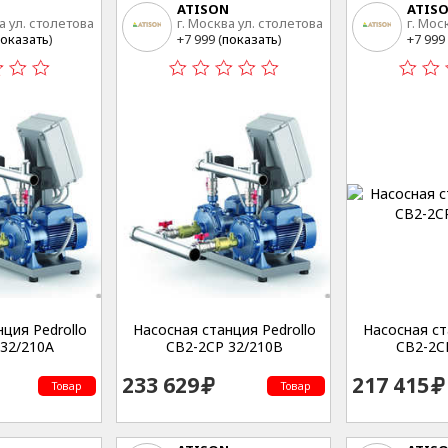
ATISON
ATIS
а ул. столетова
г. Москва ул. столетова
г. Мос
15
15
оказать
)
+7 999 (
показать
)
+7 999 
ция Pedrollo
Насосная станция Pedrollo
Насосная ст
32/210A
CB2-2CP 32/210B
CB2-2C
233 629
217 415
Товар
Товар