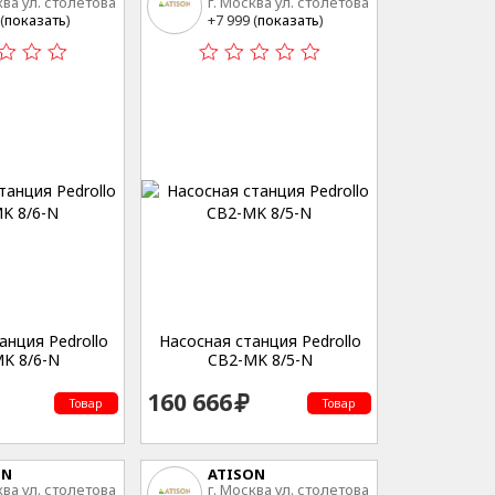
ква ул. столетова
г. Москва ул. столетова
15
(
показать
)
+7 999 (
показать
)
анция Pedrollo
Насосная станция Pedrollo
K 8/6-N
CB2-MK 8/5-N
160 666
Товар
Товар
ON
ATISON
ква ул. столетова
г. Москва ул. столетова