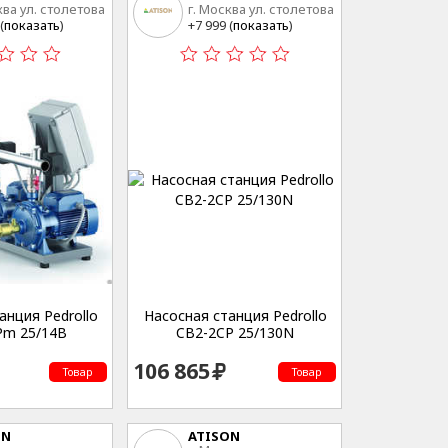
ква ул. столетова
г. Москва ул. столетова
15
(
показать
)
+7 999 (
показать
)
анция Pedrollo
Насосная станция Pedrollo
Pm 25/14B
CB2-2CP 25/130N
106 865
Товар
Товар
ON
ATISON