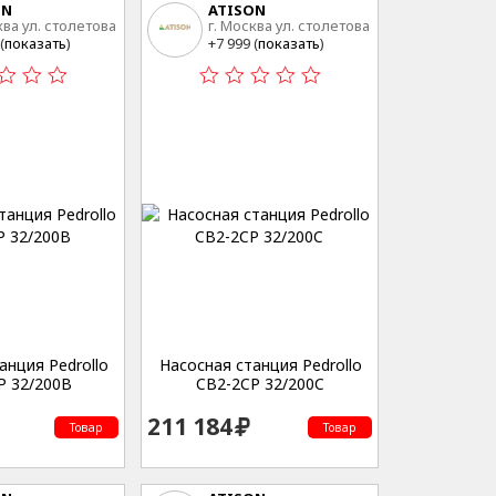
ON
ATISON
ква ул. столетова
г. Москва ул. столетова
15
(
показать
)
+7 999 (
показать
)
анция Pedrollo
Насосная станция Pedrollo
P 32/200B
CB2-2CP 32/200C
211 184
Товар
Товар