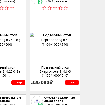
еринбург , ул.
г. Екатеринбург , ул.
(
показать
)
+7 999 (
показать
)
нческая,53
Студенческая,53
ный стол
Подъемный стол
SJ 0.25-0.8 (
Энергополе SJ 0.6-3
450*...
(1400*1000*540)
336 000
Товар
Товар
ы подъемные
Столы подъемные
гополе
Энергополе
еринбург , ул.
г. Екатеринбург , ул.
(
показать
)
+7 999 (
показать
)