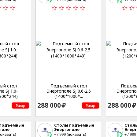
еская,53
Студенческая,53
Студе
ый стол
Подъемный стол
Подъем
е SJ 1.0-
Энергополе SJ 0.6-2.5
Энергопол
800*244)
(1400*1000*...
(1200*8
288 000
288 000
Товар
Товар
 подъемные
Столы подъемные
Стол
поле
Энергополе
Энер
ринбург , ул.
г. Екатеринбург , ул.
г. Екат
оказать
)
+7 999 (
показать
)
+7 999 