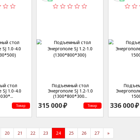
еская,53
Студенческая,53
Студе
ый стол
Подъемный стол
Подъем
SJ 1.0-4.0
Энергополе SJ 1.2-1.0
Энергополе 
030*...
(1300*800*300...
150
315 000
336 000
Товар
Товар
20
21
22
23
24
25
26
27
»