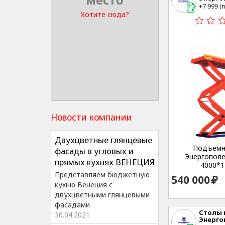
место
г. Екате
+7 999 (
п
Студенч
Хотите сюда?
Новости компании
Двухцветные глянцевые
Подъемн
фасады в угловых и
Энергополе S
прямых кухнях ВЕНЕЦИЯ
4000*12
Представляем бюджетную
540 000
кухню Венеция с
двухцветными глянцевыми
фасадами
Столы
30.04.2021
Энерго