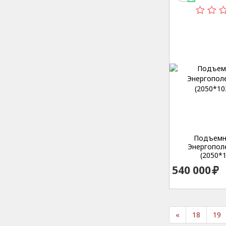
Студенч
Подъемн
Энергополе 
(2050*1
540 000
«
18
19