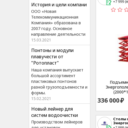
г. Екате
+7 999 (
п
История и цели компани
Студенч
ООО «Новая
Телекоммуникационная
Компания» образована в
2007 году. Основное
направление деятельности
15.03.2021
Понтоны и модули
плавучести от
"Ротопласт"
Наша компания выпускает
большой ассортимент
пластиковых понтонов
Подъемн
разной грузоподъемности и
Энергополе 
(2000*1
формы.
15.02.2021
336 000
Новый лейнер для
систем водоочистки
Столы
Производством лейнеров
Энерго
г. Екате
+7 999 (
п
для установок