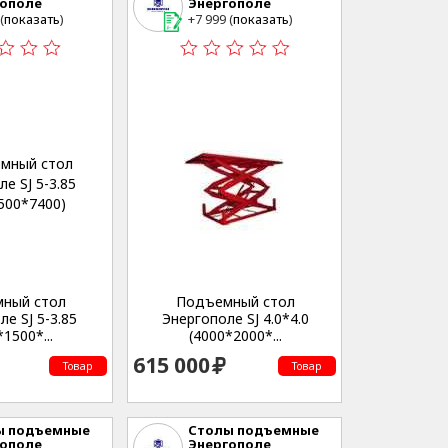
гополе
Энергополе
еринбург , ул.
г. Екатеринбург , ул.
(
показать
)
+7 999 (
показать
)
нческая,53
Студенческая,53
ный стол
Подъемный стол
е SJ 5-3.85
Энергополе SJ 4.0*4.0
1500*...
(4000*2000*...
615 000
Товар
Товар
ы подъемные
Столы подъемные
гополе
Энергополе