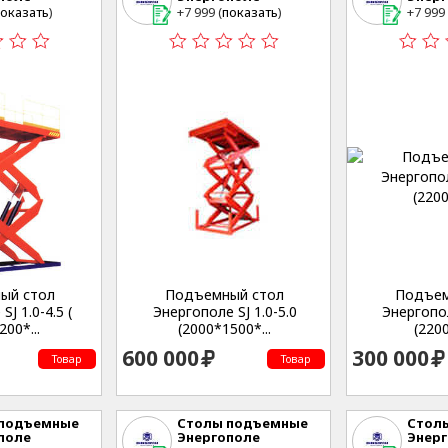
ринбург , ул.
г. Екатеринбург , ул.
г. Екат
оказать
)
+7 999 (
показать
)
+7 999 
еская,53
Студенческая,53
Студе
ый стол
Подъемный стол
Подъем
J 1.0-4.5 (
Энергополе SJ 1.0-5.0
Энергопол
00*...
(2000*1500*...
(220
600 000
300 000
Товар
Товар
 подъемные
Столы подъемные
Стол
поле
Энергополе
Энер