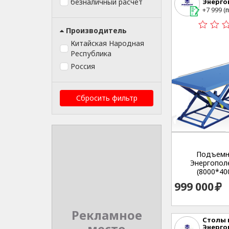
безналичный расчет
Энерго
г. Екате
+7 999 (
п
Студенч
Производитель
Китайская Народная
Республика
Россия
Сбросить фильтр
Подъемн
Энергополе
(8000*400
999 000
Рекламное
Столы
Энерго