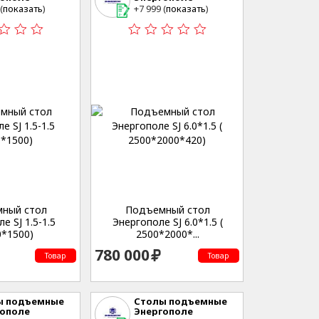
еринбург , ул.
г. Екатеринбург , ул.
(
показать
)
+7 999 (
показать
)
нческая,53
Студенческая,53
ный стол
Подъемный стол
е SJ 1.5-1.5
Энергополе SJ 6.0*1.5 (
0*1500)
2500*2000*...
780 000
Товар
Товар
ы подъемные
Столы подъемные
гополе
Энергополе