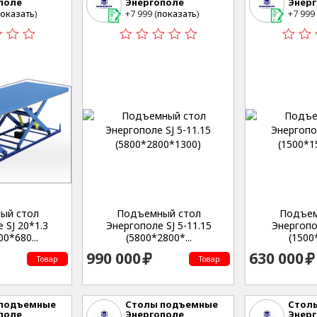
поле
Энергополе
Энер
ринбург , ул.
г. Екатеринбург , ул.
г. Екат
оказать
)
+7 999 (
показать
)
+7 999 
еская,53
Студенческая,53
Студе
ый стол
Подъемный стол
Подъем
 SJ 20*1.3
Энергополе SJ 5-11.15
Энергопол
0*680...
(5800*2800*...
(1500*
990 000
630 000
Товар
Товар
 подъемные
Столы подъемные
Стол
поле
Энергополе
Энер