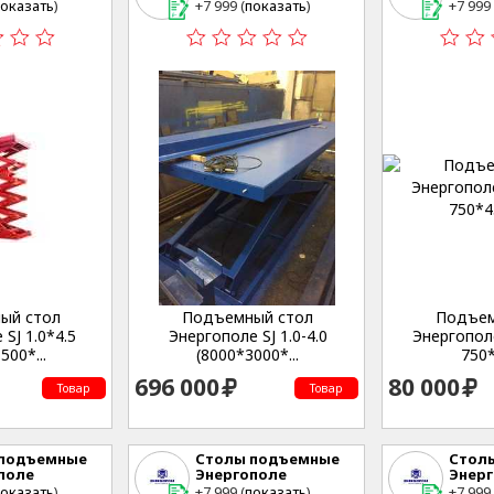
ринбург , ул.
г. Екатеринбург , ул.
г. Екат
оказать
)
+7 999 (
показать
)
+7 999 
еская,53
Студенческая,53
Студе
ый стол
Подъемный стол
Подъем
SJ 1.0*4.5
Энергополе SJ 1.0-4.0
Энергополе 
500*...
(8000*3000*...
750*
696 000
80 000
Товар
Товар
 подъемные
Столы подъемные
Стол
поле
Энергополе
Энер
ринбург , ул.
г. Екатеринбург , ул.
г. Екат
оказать
)
+7 999 (
показать
)
+7 999 