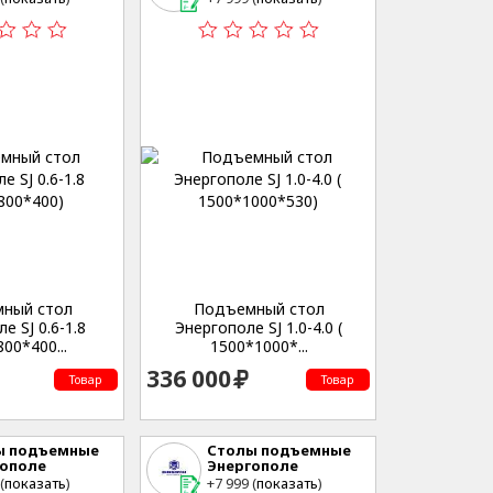
нческая,53
Студенческая,53
ный стол
Подъемный стол
е SJ 0.6-1.8
Энергополе SJ 1.0-4.0 (
00*400...
1500*1000*...
336 000
Товар
Товар
ы подъемные
Столы подъемные
гополе
Энергополе
еринбург , ул.
г. Екатеринбург , ул.
(
показать
)
+7 999 (
показать
)