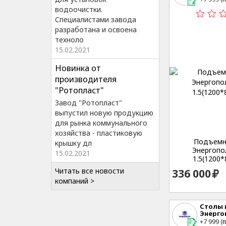
Студенч
водоочистки.
Специалистами завода
разработана и освоена
техноло
15.02.2021
Новинка от
производителя
"Ротопласт"
Завод "Ротопласт"
выпустил новую продукцию
для рынка коммунального
хозяйства - пластиковую
Подъемн
крышку дл
Энергопол
15.02.2021
1.5(1200*
Читать все новости
336 000
компаний >
Столы
Энерго
г. Екате
+7 999 (
п