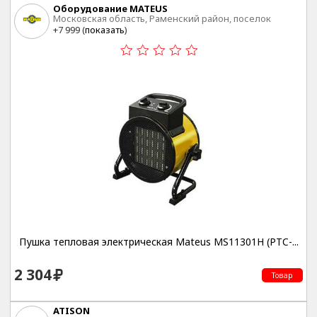
Оборудование MATEUS
Московская область, Раменский район, поселок
Быково, ул. Аэропортовская, дом 14
+7 999 (
показать
)
Пушка тепловая электрическая Mateus MS11301H (PTC-...
2 304
Товар
ATISON