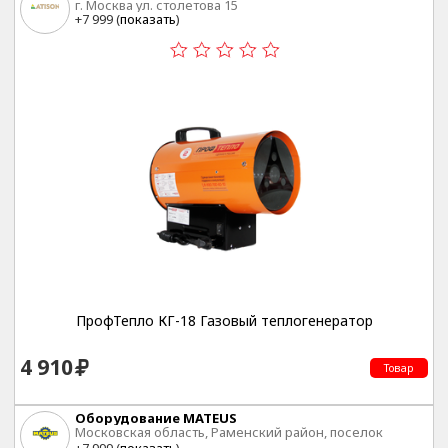
г. Москва ул. столетова 15
+7 999 (
показать
)
ПрофТепло КГ-18 Газовый теплогенератор
4 910
Товар
Оборудование MATEUS
Московская область, Раменский район, поселок
Быково, ул. Аэропортовская, дом 14