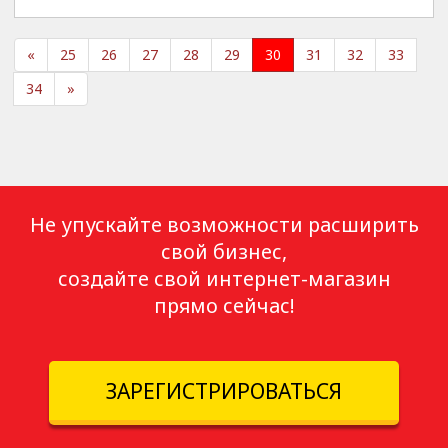
«
25
26
27
28
29
30
31
32
33
34
»
Не упускайте возможности расширить
свой бизнес,
создайте свой интернет-магазин
прямо сейчас!
ЗАРЕГИСТРИРОВАТЬСЯ