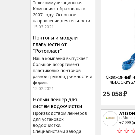
Телекоммуникационная
Компания» образована в
2007 году. Основное
направление деятельности
15.03.2021
Понтоны и модули
плавучести от
"Ротопласт"
Наша компания выпускает
большой ассортимент
пластиковых понтонов
разной грузоподъемности и
Скважинный на
4BLOCKm 2/1
формы.
15.02.2021
25 058
Новый лейнер для
систем водоочистки
Производством лейнеров
ATISON
г. Москв
для установок
15
+7 999 (
п
водоочистки.
Специалистами завода