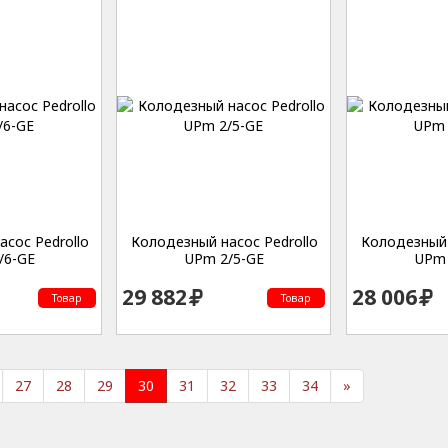
сос Pedrollo
Колодезный насос Pedrollo
Колодезный 
/6-GE
UPm 2/5-GE
UPm 
29 882
28 006
Товар
Товар
27
28
29
30
31
32
33
34
»