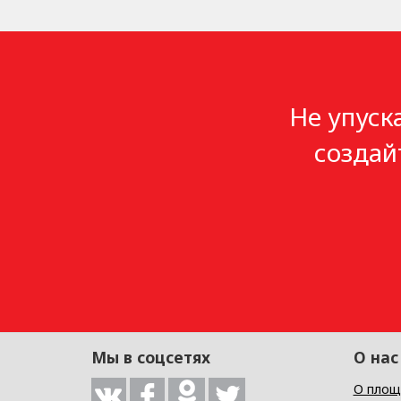
Не упуск
создай
Мы в соцсетях
О нас
О площ