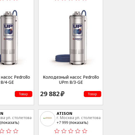
насос Pedrollo
Колодезный насос Pedrollo
8/4-GE
UPm 8/3-GE
29 882
Товар
Товар
ON
ATISON
ква ул. столетова
г. Москва ул. столетова
15
(
показать
)
+7 999 (
показать
)