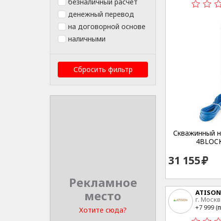
безналичный расчет
денежный перевод
на договорной основе
наличными
Сбросить фильтр
Скважинный на
4BLOCK
31 155
Рекламное
место
ATISON
г. Москв
15
+7 999 (
п
Хотите сюда?