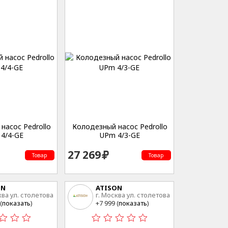
насос Pedrollo
Колодезный насос Pedrollo
4/4-GE
UPm 4/3-GE
27 269
Товар
Товар
ON
ATISON
ква ул. столетова
г. Москва ул. столетова
15
(
показать
)
+7 999 (
показать
)