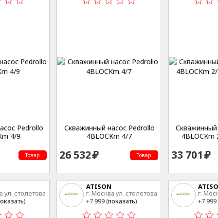
сос Pedrollo
Скважинный насос Pedrollo
Скважинный 
m 4/9
4BLOCKm 4/7
4BLOCKm 2/
26 532
33 701
Товар
Товар
ATISON
ATIS
а ул. столетова
г. Москва ул. столетова
г. Мос
15
15
оказать
)
+7 999 (
показать
)
+7 999 