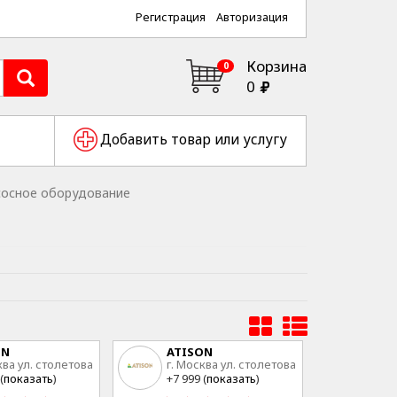
Регистрация
Авторизация
Корзина
0
0
Добавить товар или услугу
сосное оборудование
ON
ATISON
ква ул. столетова
г. Москва ул. столетова
15
(
показать
)
+7 999 (
показать
)