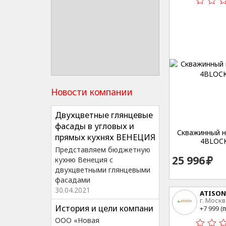
Новости компании
Двухцветные глянцевые
фасады в угловых и
Скважинный на
прямых кухнях ВЕНЕЦИЯ
4BLOCK
Представляем бюджетную
25 996
кухню Венеция с
двухцветными глянцевыми
фасадами
30.04.2021
ATISON
г. Москв
История и цели компани
15
+7 999 (
п
ООО «Новая