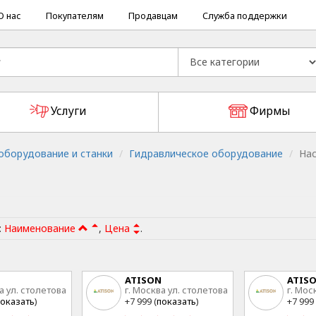
О нас
Покупателям
Продавцам
Служба поддержки
Услуги
Фирмы
борудование и станки
Гидравлическое оборудование
На
:
Наименование
,
Цена
.
ATISON
ATIS
а ул. столетова
г. Москва ул. столетова
г. Мос
15
15
оказать
)
+7 999 (
показать
)
+7 999 