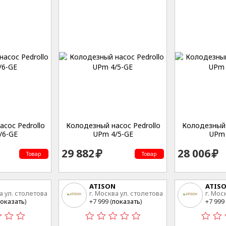
сос Pedrollo
Колодезный насос Pedrollo
Колодезный 
/6-GE
UPm 4/5-GE
UPm 
29 882
28 006
Товар
Товар
ATISON
ATIS
а ул. столетова
г. Москва ул. столетова
г. Мос
15
15
оказать
)
+7 999 (
показать
)
+7 999 