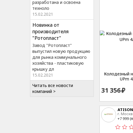
разработана и освоена
техноло
15.02.2021
Новинка от
производителя
"Ротопласт"
Завод "Ротопласт"
выпустил новую продукцию
для рынка коммунального
хозяйства - пластиковую
крышку дл
Колодезный на
15.02.2021
UPm 4
Читать все новости
31 356
компаний >
ATISON
г. Москв
15
+7 999 (
п