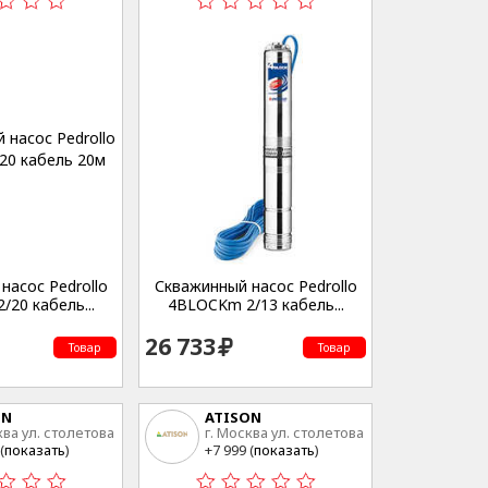
насос Pedrollo
Скважинный насос Pedrollo
20 кабель...
4BLOCKm 2/13 кабель...
26 733
Товар
Товар
ON
ATISON
ква ул. столетова
г. Москва ул. столетова
15
(
показать
)
+7 999 (
показать
)