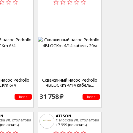
насос Pedrollo
Скважинный насос Pedrollo
CKm 6/4
4BLOCKm 4/14 кабель...
31 758
Товар
Товар
ON
ATISON
ква ул. столетова
г. Москва ул. столетова
15
(
показать
)
+7 999 (
показать
)