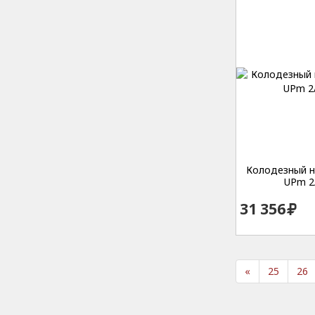
Колодезный на
UPm 2
31 356
«
25
26