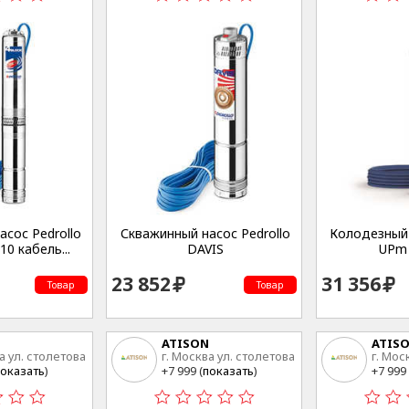
сос Pedrollo
Скважинный насос Pedrollo
Колодезный 
0 кабель...
DAVIS
UPm 
23 852
31 356
Товар
Товар
ATISON
ATIS
а ул. столетова
г. Москва ул. столетова
г. Мос
15
15
оказать
)
+7 999 (
показать
)
+7 999 