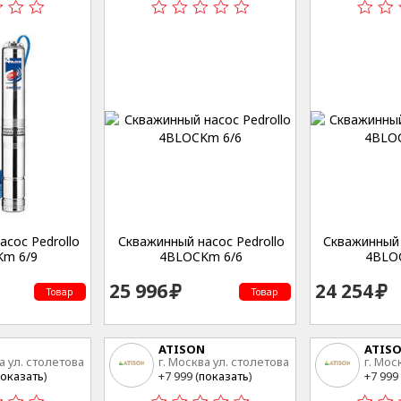
сос Pedrollo
Скважинный насос Pedrollo
Скважинный 
m 6/9
4BLOCKm 6/6
4BLO
25 996
24 254
Товар
Товар
ATISON
ATIS
а ул. столетова
г. Москва ул. столетова
г. Мос
15
15
оказать
)
+7 999 (
показать
)
+7 999 