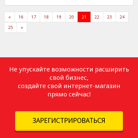
«
16
17
18
19
20
21
22
23
24
25
»
Не упускайте возможности расширить
свой бизнес,
создайте свой интернет-магазин
прямо сейчас!
ЗАРЕГИСТРИРОВАТЬСЯ