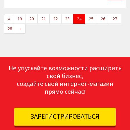
«
19
20
21
22
23
24
25
26
27
28
»
Не упускайте возможности расширить
свой бизнес,
создайте свой интернет-магазин
прямо сейчас!
ЗАРЕГИСТРИРОВАТЬСЯ