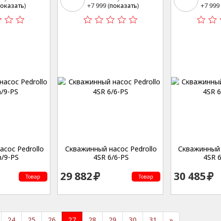
15
15
оказать
)
+7 999 (
показать
)
+7 999 
сос Pedrollo
Скважинный насос Pedrollo
Скважинный 
/9-PS
4SR 6/6-PS
4SR 
29 882
30 485
Товар
Товар
24
25
26
27
28
29
30
31
»