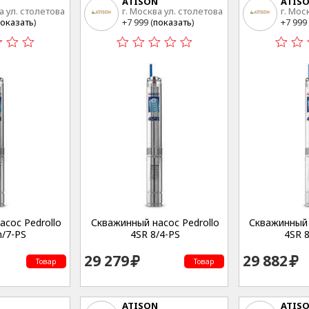
ATISON
ATIS
а ул. столетова
г. Москва ул. столетова
г. Мос
15
15
оказать
)
+7 999 (
показать
)
+7 999 
сос Pedrollo
Скважинный насос Pedrollo
Скважинный 
/7-PS
4SR 8/4-PS
4SR 
29 279
29 882
Товар
Товар
ATISON
ATIS