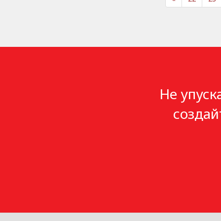
Не упуск
создай