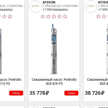
ATISON
ATIS
а ул. столетова
г. Москва ул. столетова
г. Мос
15
15
оказать
)
+7 999 (
показать
)
+7 999 
сос Pedrollo
Скважинный насос Pedrollo
Скважинный 
/13-PS
4SR 8/9-PS
4SR 
35 778
38 726
Товар
Товар