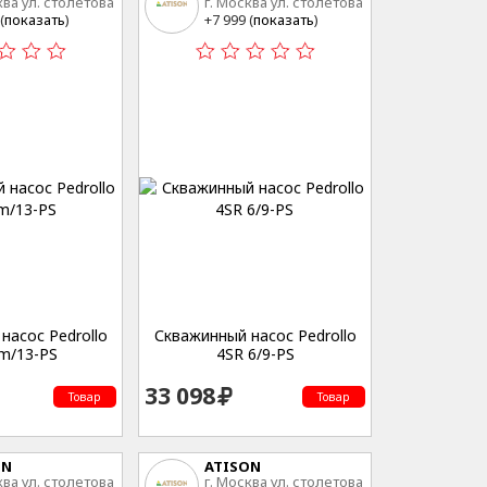
ква ул. столетова
г. Москва ул. столетова
15
(
показать
)
+7 999 (
показать
)
насос Pedrollo
Скважинный насос Pedrollo
m/13-PS
4SR 6/9-PS
33 098
Товар
Товар
ON
ATISON
ква ул. столетова
г. Москва ул. столетова