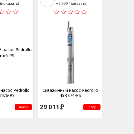
15
(
показать
)
+7 999 (
показать
)
насос Pedrollo
Скважинный насос Pedrollo
6m/6-PS
4SR 6/4-PS
29 011
Товар
Товар