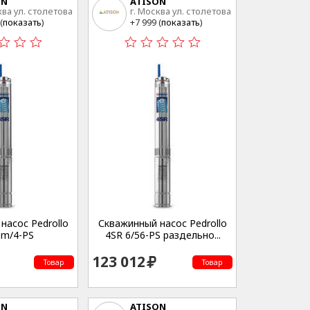
ON
ATISON
ква ул. столетова
г. Москва ул. столетова
15
(
показать
)
+7 999 (
показать
)
насос Pedrollo
Скважинный насос Pedrollo
8m/4-PS
4SR 6/56-PS раздельно...
123 012
Товар
Товар
ON
ATISON