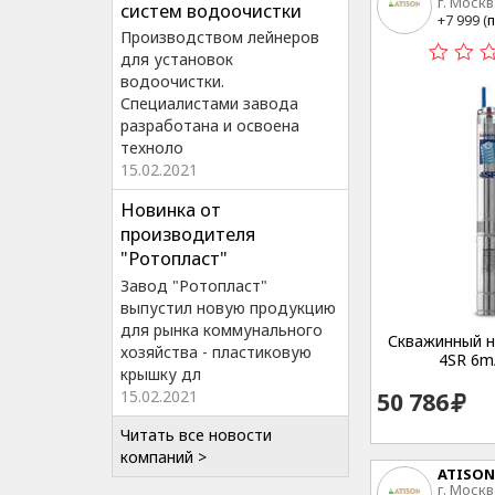
г. Москв
систем водоочистки
15
+7 999 (
п
Производством лейнеров
для установок
водоочистки.
Специалистами завода
разработана и освоена
техноло
15.02.2021
Новинка от
производителя
"Ротопласт"
Завод "Ротопласт"
выпустил новую продукцию
для рынка коммунального
Скважинный на
хозяйства - пластиковую
4SR 6m
крышку дл
15.02.2021
50 786
Читать все новости
компаний >
ATISON
г. Москв