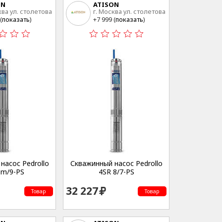
ON
ATISON
ква ул. столетова
г. Москва ул. столетова
15
(
показать
)
+7 999 (
показать
)
насос Pedrollo
Скважинный насос Pedrollo
8m/9-PS
4SR 8/7-PS
32 227
Товар
Товар