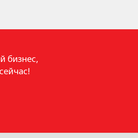
й бизнес,
сейчас!