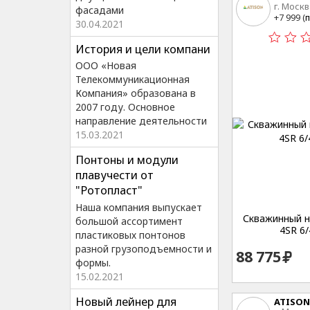
г. Москв
фасадами
15
+7 999 (
п
30.04.2021
История и цели компани
ООО «Новая
Телекоммуникационная
Компания» образована в
2007 году. Основное
направление деятельности
15.03.2021
Понтоны и модули
плавучести от
"Ротопласт"
Наша компания выпускает
Скважинный на
большой ассортимент
4SR 6/
пластиковых понтонов
разной грузоподъемности и
88 775
формы.
15.02.2021
Новый лейнер для
ATISON