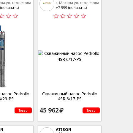
ква ул. столетова
г. Москва ул. столетова
15
(
показать
)
+7 999 (
показать
)
насос Pedrollo
Скважинный насос Pedrollo
6/23-PS
4SR 6/17-PS
45 962
Товар
Товар
ON
ATISON