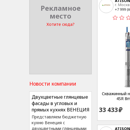
ATISON
г. Москв
Рекламное
15
+7 999 (
п
место
Хотите сюда?
Новости компании
Скважинный на
Двухцветные глянцевые
4SR 8m
фасады в угловых и
33 433
прямых кухнях ВЕНЕЦИЯ
Представляем бюджетную
кухню Венеция с
двухцветными глянцевыми
ATISON