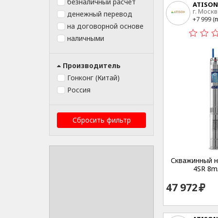
безналичный расчет
ATISON
г. Москв
денежный перевод
15
+7 999 (
п
на договорной основе
наличными
Производитель
Гонконг (Китай)
Россия
Сбросить фильтр
Скважинный на
4SR 8m
47 972