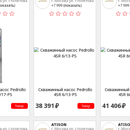
а ул. столетова
г. Москва ул. столетова
г. Мос
15
15
оказать
)
+7 999 (
показать
)
+7 999 
сос Pedrollo
Скважинный насос Pedrollo
Скважинный 
/17-PS
4SR 6/13-PS
4SR 6
38 391
41 406
Товар
Товар
ATISON
ATIS
а ул. столетова
г. Москва ул. столетова
г. Мос