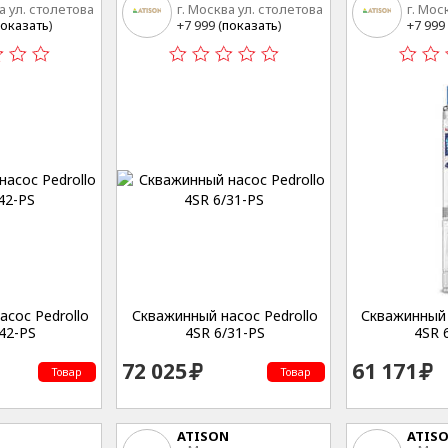
а ул. столетова
г. Москва ул. столетова
г. Мос
15
15
оказать
)
+7 999 (
показать
)
+7 999 
сос Pedrollo
Скважинный насос Pedrollo
Скважинный 
42-PS
4SR 6/31-PS
4SR 
72 025
61 171
Товар
Товар
ATISON
ATIS