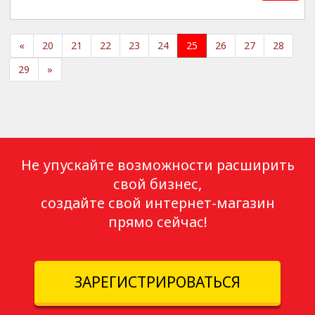
«
20
21
22
23
24
25
26
27
28
29
»
Не упускайте возможности расширить
свой бизнес,
создайте свой интернет-магазин
прямо сейчас!
ЗАРЕГИСТРИРОВАТЬСЯ