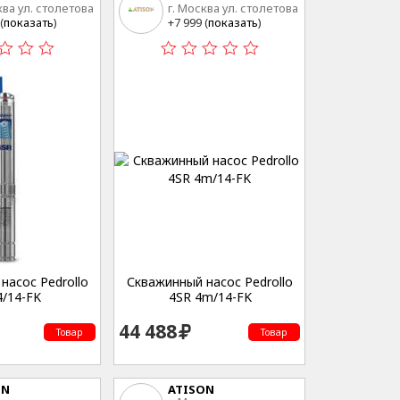
ква ул. столетова
г. Москва ул. столетова
15
(
показать
)
+7 999 (
показать
)
насос Pedrollo
Скважинный насос Pedrollo
4/14-FK
4SR 4m/14-FK
44 488
Товар
Товар
ON
ATISON