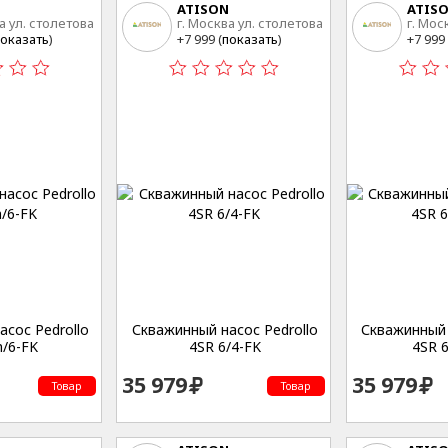
ATISON
ATIS
а ул. столетова
г. Москва ул. столетова
г. Мос
15
15
оказать
)
+7 999 (
показать
)
+7 999 
сос Pedrollo
Скважинный насос Pedrollo
Скважинный 
/6-FK
4SR 6/4-FK
4SR 
35 979
35 979
Товар
Товар