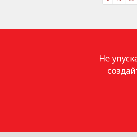
Не упуск
создай