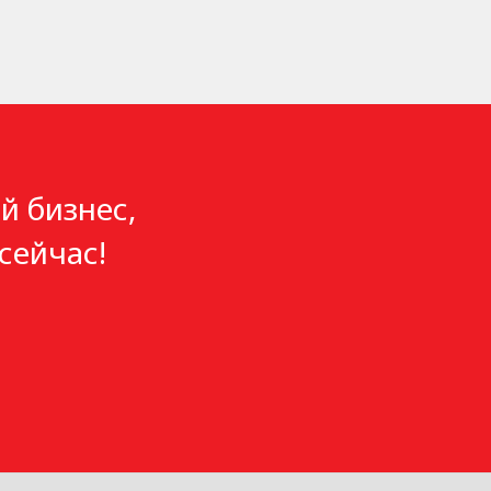
й бизнес,
сейчас!