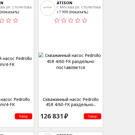
ON
ATISON
ква ул. столетова
г. Москва ул. столетова
15
(
показать
)
+7 999 (
показать
)
насос Pedrollo
Скважинный насос Pedrollo
6m/4-FK
4SR 4/60-FK раздельно...
126 831
Товар
Товар