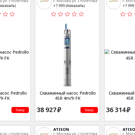
а ул. столетова
г. Москва ул. столетова
г. Мос
15
15
оказать
)
+7 999 (
показать
)
+7 999 
сос Pedrollo
Скважинный насос Pedrollo
Скважинный 
/9-FK
4SR 4m/9-FK
4SR 
38 927
36 314
Товар
Товар
ATISON
ATIS
а ул. столетова
г. Москва ул. столетова
г. Мос