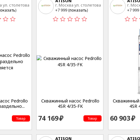
ATISON
ATIS
а ул. столетова
г. Москва ул. столетова
г. Мос
15
15
оказать
)
+7 999 (
показать
)
+7 999 
сос Pedrollo
Скважинный насос Pedrollo
Скважинный 
раздельно...
4SR 4/35-FK
4SR 
74 169
60 903
Товар
Товар
ATISON
ATIS