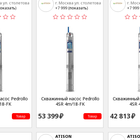
а ул. столетова
г. Москва ул. столетова
г. Мос
15
15
оказать
)
+7 999 (
показать
)
+7 999 
сос Pedrollo
Скважинный насос Pedrollo
Скважинный 
18-FK
4SR 4m/18-FK
4SR 
53 399
42 813
Товар
Товар
ATISON
ATIS