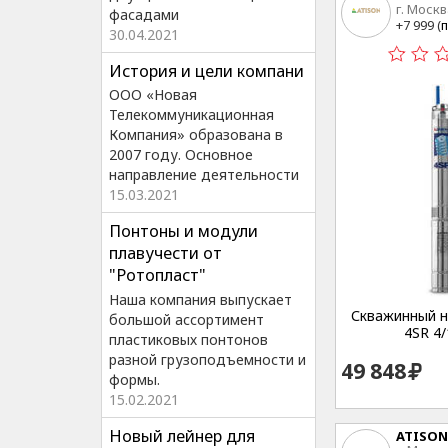
г. Москв
фасадами
15
+7 999 (
п
30.04.2021
История и цели компани
ООО «Новая
Телекоммуникационная
Компания» образована в
2007 году. Основное
направление деятельности
15.03.2021
Понтоны и модули
плавучести от
"Ротопласт"
Наша компания выпускает
Скважинный на
большой ассортимент
4SR 4/
пластиковых понтонов
разной грузоподъемности и
49 848
формы.
15.02.2021
Новый лейнер для
ATISON