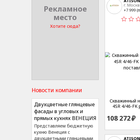
ATISON
г. Москв
Рекламное
15
+7 999 (
п
место
Хотите сюда?
Новости компании
Скважинный на
Двухцветные глянцевые
4SR 4/46-FK 
фасады в угловых и
108 272
прямых кухнях ВЕНЕЦИЯ
Представляем бюджетную
кухню Венеция с
двухцветными глянцевыми
ATISON