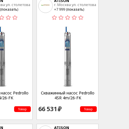
ON
ATISON
ква ул. столетова
г. Москва ул. столетова
15
(
показать
)
+7 999 (
показать
)
насос Pedrollo
Скважинный насос Pedrollo
4/26-FK
4SR 4m/26-FK
66 531
Товар
Товар
ON
ATISON