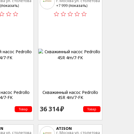
ква ул. столетова
г. Москва ул. столетова
15
(
показать
)
+7 999 (
показать
)
насос Pedrollo
Скважинный насос Pedrollo
4/7-FK
4SR 4m/7-FK
36 314
Товар
Товар
ON
ATISON
ква ул. столетова
г. Москва ул. столетова