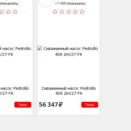
15
(
показать
)
+7 999 (
показать
)
насос Pedrollo
Скважинный насос Pedrollo
2/27-FK
4SR 2m/27-FK
56 347
Товар
Товар