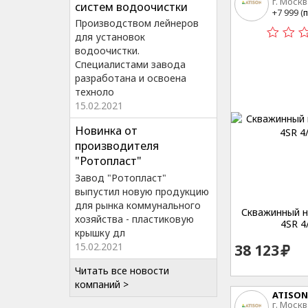
г. Москв
систем водоочистки
15
+7 999 (
п
Производством лейнеров
для установок
водоочистки.
Специалистами завода
разработана и освоена
техноло
15.02.2021
Новинка от
производителя
"Ротопласт"
Завод "Ротопласт"
выпустил новую продукцию
для рынка коммунального
Скважинный на
хозяйства - пластиковую
4SR 4
крышку дл
15.02.2021
38 123
Читать все новости
компаний >
ATISON
г. Москв