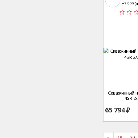
15
+7 999 (
п
Скважинный на
4SR 2/
65 794
«
19
20