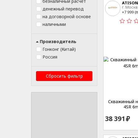
безналичный расчет
ATISON
г. Москв
денежный перевод
15
+7 999 (
п
на договорной основе
наличными
Производитель
Гонконг (Китай)
Россия
Сбросить фильтр
Скважинный на
4SR 6m
38 391