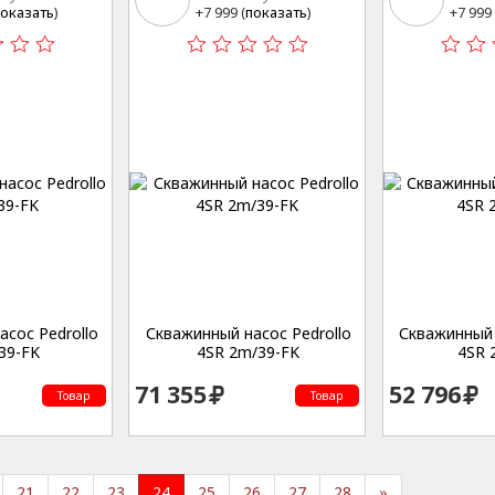
15
15
оказать
)
+7 999 (
показать
)
+7 999 
сос Pedrollo
Скважинный насос Pedrollo
Скважинный 
39-FK
4SR 2m/39-FK
4SR 
71 355
52 796
Товар
Товар
21
22
23
24
25
26
27
28
»