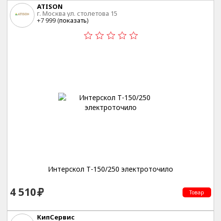
ATISON
г. Москва ул. столетова 15
+7 999 (
показать
)
Интерскол Т-150/250 электроточило
4 510
Товар
КипСервис