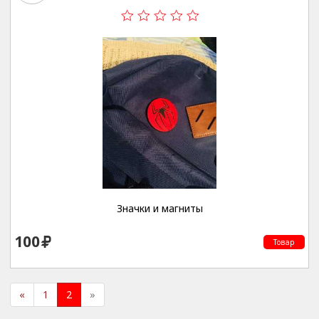
Значки и магниты
100
Товар
«
1
2
»