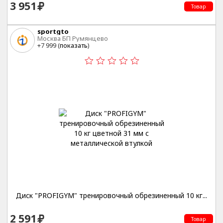
3 951
Товар
sportgto
Москва БП Румянцево
+7 999 (
показать
)
Диск "PROFIGYM" тренировочный обрезиненный 10 кг...
2 591
Товар