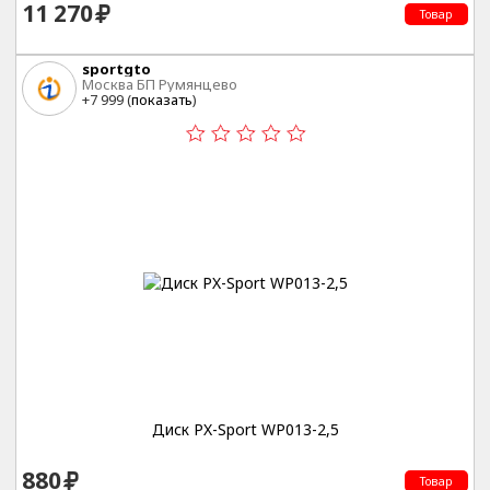
11 270
Товар
sportgto
Москва БП Румянцево
+7 999 (
показать
)
Диск PX-Sport WP013-2,5
880
Товар