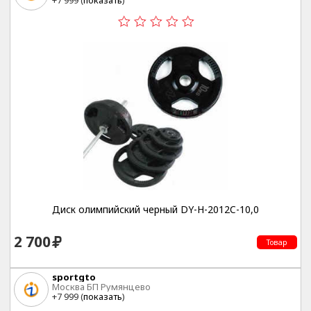
+7 999 (
показать
)
Диск олимпийский черный DY-H-2012C-10,0
2 700
Товар
sportgto
Москва БП Румянцево
+7 999 (
показать
)