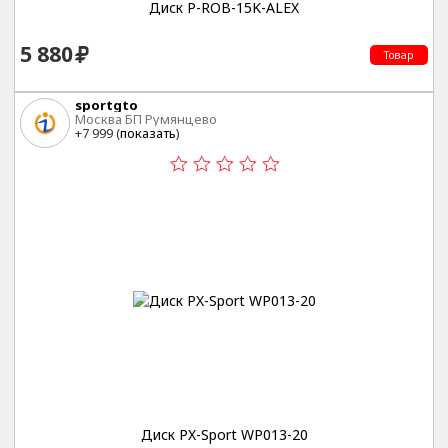
Диск P-ROB-15K-ALEX
5 880
Товар
sportgto
Москва БП Румянцево
+7 999 (
показать
)
Диск PX-Sport WP013-20