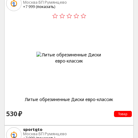
Москва БП Румянцево
+7 999 (
показать
)
Литые обрезиненные Диски евро-классик
530
Товар
sportgto
Москва БП Румянцево