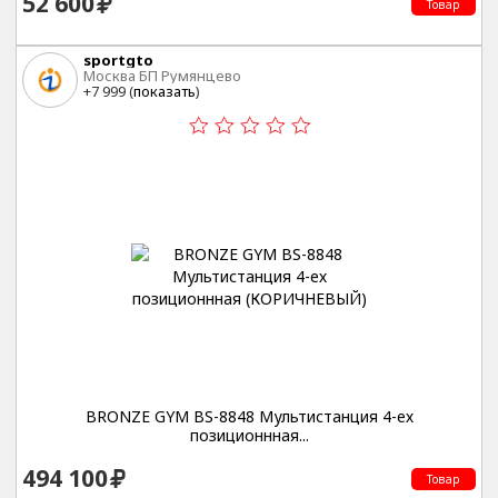
52 600
Товар
sportgto
Москва БП Румянцево
+7 999 (
показать
)
BRONZE GYM BS-8848 Мультистанция 4-ех
позиционнная...
494 100
Товар