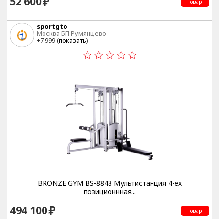
52 600
Товар
sportgto
Москва БП Румянцево
+7 999 (
показать
)
BRONZE GYM BS-8848 Мультистанция 4-ех
позиционнная...
494 100
Товар