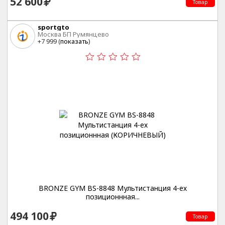
52 600
Товар
sportgto
Москва БП Румянцево
+7 999 (
показать
)
BRONZE GYM BS-8848 Мультистанция 4-ех
позиционнная...
494 100
Товар