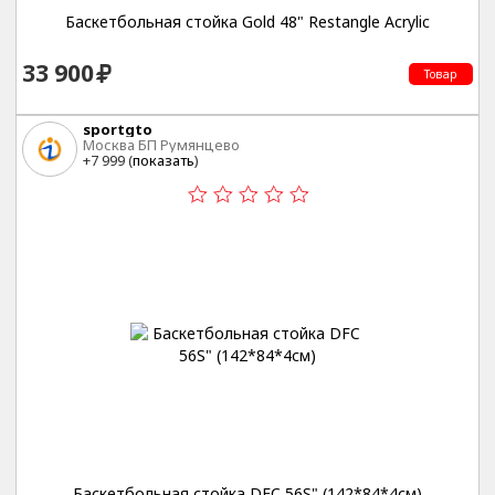
Баскетбольная стойка Gold 48" Restangle Acrylic
33 900
Товар
sportgto
Москва БП Румянцево
+7 999 (
показать
)
Баскетбольная стойка DFC 56S" (142*84*4см)