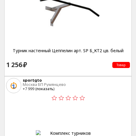
Турник настенный Цеппелин арт. SP Б_КТ2 цв. белый
1 256
Товар
sportgto
Москва БП Румянцево
+7 999 (
показать
)