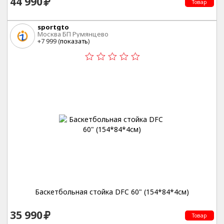
44 990
Товар
sportgto
Москва БП Румянцево
+7 999 (
показать
)
Баскетбольная стойка DFC 60" (154*84*4см)
35 990
Товар